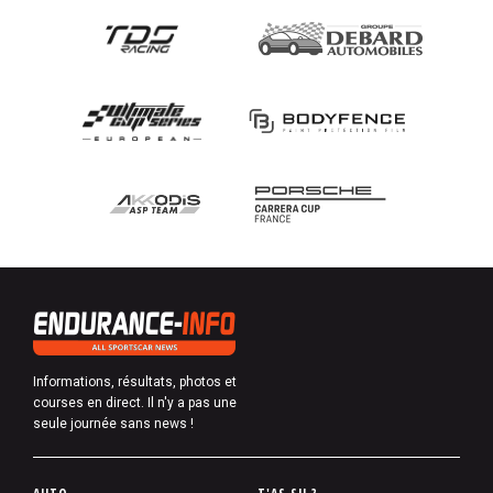
Informations, résultats, photos et
courses en direct. Il n'y a pas une
seule journée sans news !
P