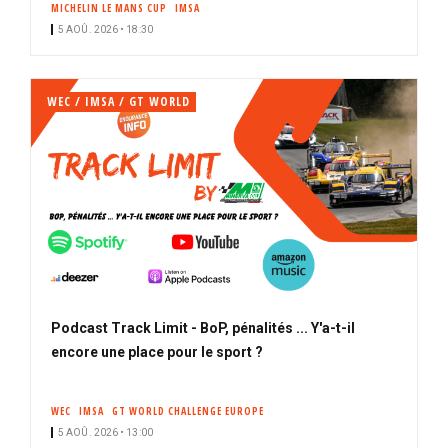
MICHELIN LE MANS CUP
IMSA
i
5 AOÛ. 2026 • 18:30
p
a
l
WEC / IMSA / GT WORLD
Podcast Track Limit - BoP, pénalités ... Y'a-t-il
encore une place pour le sport ?
WEC
IMSA
GT WORLD CHALLENGE EUROPE
5 AOÛ. 2026 • 13:00