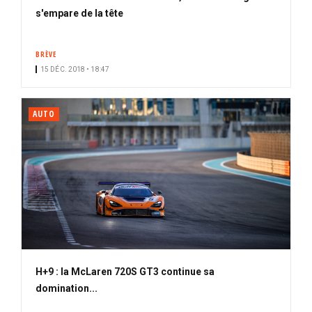
s'empare de la tête
BRÈVE
15 DÉC. 2018 • 18:47
AUTO
H+9 : la McLaren 720S GT3 continue sa
domination...