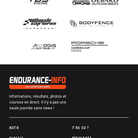
Informations, résultats, photos et
courses en direct. Il n'y a pas une
seule journée sans news !
P
AUTO
T'AS SU ?
i