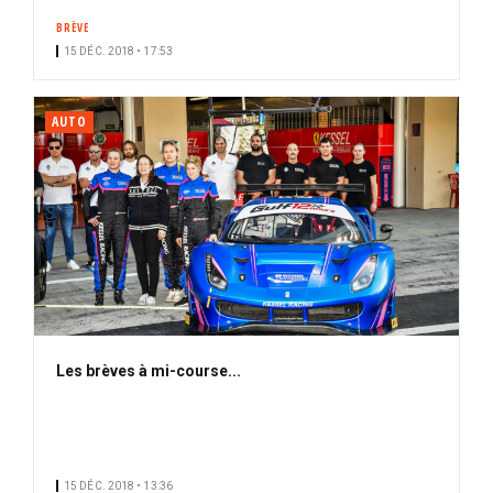
BRÈVE
15 DÉC. 2018 • 17:53
AUTO
Les brèves à mi-course...
15 DÉC. 2018 • 13:36