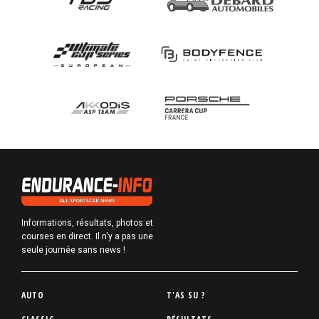
Informations, résultats, photos et
courses en direct. Il n'y a pas une
seule journée sans news !
P
AUTO
T'AS SU ?
i