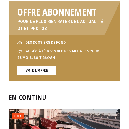
OFFRE ABONNEMENT
POUR NE PLUS RIEN RATER DE L'ACTUALITÉ
GT ET PROTOS
DES DOSSIERS DE FOND
ACCÈS À L'ENSEMBLE DES ARTICLES POUR
3€/MOIS, SOIT 36€/AN
VOIR L'OFFRE
EN CONTINU
AUTO