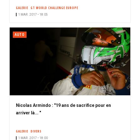
GALERIE
GT WORLD CHALLENGE EUROPE
1 MAR. 2017 • 18:05
AUTO
Nicolas Armindo : "19 ans de sacrifice pour en
arriver là... "
GALERIE
DIVERS
1 MAR. 2017 • 18:00