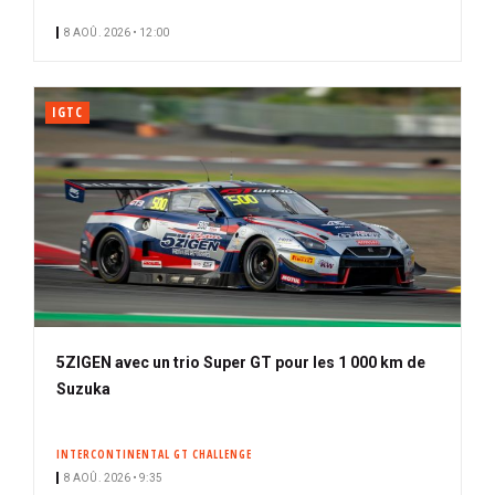
i
n
8 AOÛ. 2026 • 12:00
p
é
a
l
IGTC
5ZIGEN avec un trio Super GT pour les 1 000 km de
Suzuka
INTERCONTINENTAL GT CHALLENGE
8 AOÛ. 2026 • 9:35