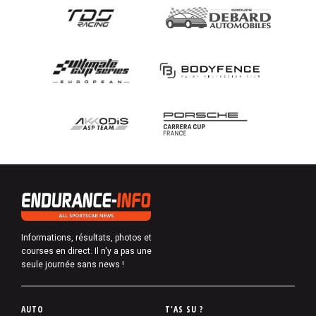
Informations, résultats, photos et
courses en direct. Il n'y a pas une
seule journée sans news !
P
AUTO
T'AS SU ?