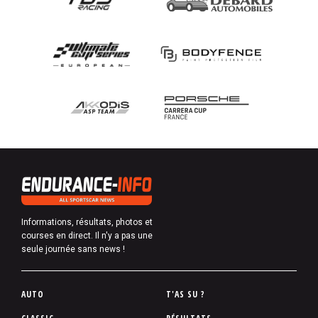
Informations, résultats, photos et
courses en direct. Il n'y a pas une
seule journée sans news !
P
AUTO
T'AS SU ?
i