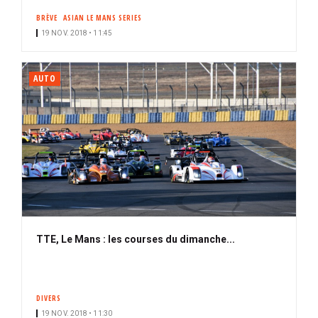
BRÈVE
ASIAN LE MANS SERIES
19 NOV. 2018 • 11:45
AUTO
TTE, Le Mans : les courses du dimanche...
DIVERS
19 NOV. 2018 • 11:30