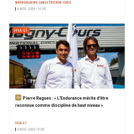
NÜRBURGRING LANGSTRECKEN-SERIE
i
6 AOÛ. 2026 • 15:00
p
a
l
FFSA GT
A
Pierre Ragues : « L'Endurance mérite d'être
b
reconnue comme discipline de haut niveau »
o
n
FFSA GT
n
6 AOÛ. 2026 • 9:00
é