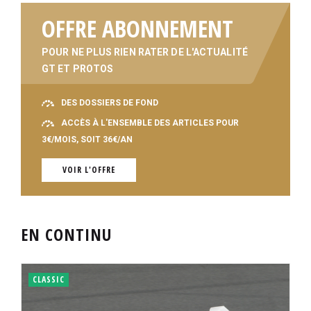
OFFRE ABONNEMENT
POUR NE PLUS RIEN RATER DE L'ACTUALITÉ
GT ET PROTOS
DES DOSSIERS DE FOND
ACCÈS À L'ENSEMBLE DES ARTICLES POUR
3€/MOIS, SOIT 36€/AN
VOIR L'OFFRE
EN CONTINU
CLASSIC