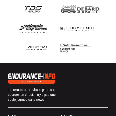
Informations, résultats, photos et
courses en direct. Il n'y a pas une
seule journée sans news !
P