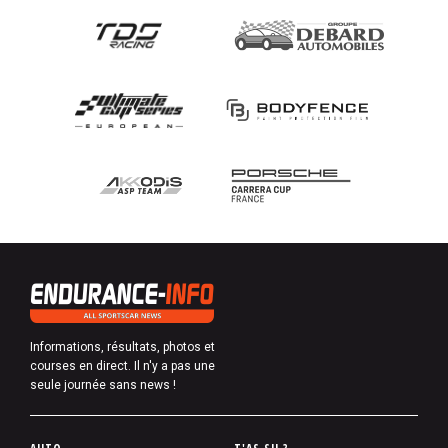
Informations, résultats, photos et
courses en direct. Il n'y a pas une
seule journée sans news !
P