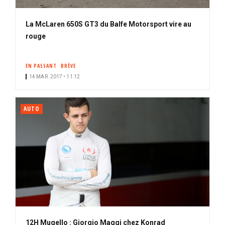
La McLaren 650S GT3 du Balfe Motorsport vire au
rouge
EN PASSANT
BRÈVE
14 MAR. 2017 • 11:12
AUTO
12H Mugello : Giorgio Maggi chez Konrad