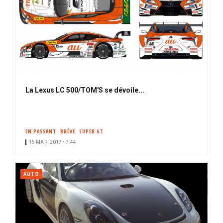
La Lexus LC 500/TOM'S se dévoile...
EN PASSANT
BRÈVE
SUPER GT
15 MAR. 2017 • 7:44
AUTO