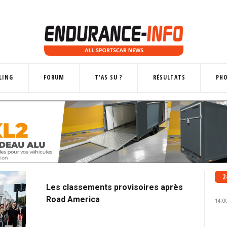
LING
FORUM
T'AS SU ?
RÉSULTATS
PH
2
Les classements provisoires après
Road America
14:0