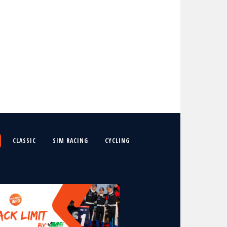
CLASSIC
SIM RACING
CYCLING