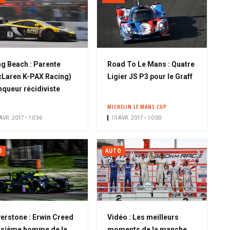
g Beach : Parente
Road To Le Mans : Quatre
Laren K-PAX Racing)
Ligier JS P3 pour le Graff
nqueur récidiviste
MICHELIN LE MANS CUP
AVR. 2017 • 10:36
10 AVR. 2017 • 10:00
O
AUTO
verstone : Erwin Creed
Vidéo : Les meilleurs
isième homme de la
moments de la manche