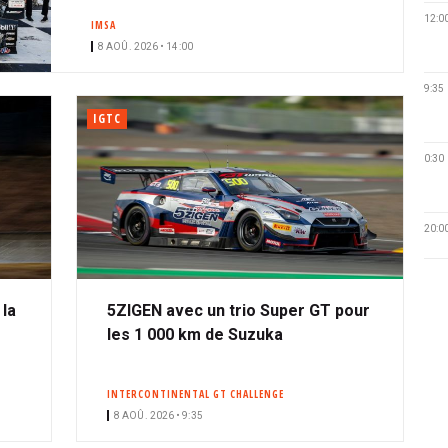
12:0
IMSA
8 AOÛ. 2026 • 14:00
9:35
IGTC
0:30
20:0
 la
5ZIGEN avec un trio Super GT pour
les 1 000 km de Suzuka
INTERCONTINENTAL GT CHALLENGE
8 AOÛ. 2026 • 9:35