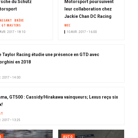
sche du Schütz
Motorsport poursuivent
torsport
leur collaboration chez
Jackie Chan DC Racing
PASSANT
BRÈVE
C GT MASTERS
WEC
AVR. 2017 • 18:10
10 AVR. 2017 • 16:00
 Taylor Racing étudie une présence en GTD avec
rghini en 2018
. 2017 • 14:00
ma, GT500 : Cassidy/Hirakawa vainqueurs; Lexus reçu six
x!
GT
. 2017 • 13:25
O
AUTO