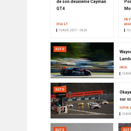
de son deuxième Cayman
Por
GT4
Mo
EN 
FFSA GT
ADA
10 AVR. 2017 • 18:24
10 
AUTO
Wayne
Lambo
IMSA
10 AVR
AUTO
Okaya
sur si
SUPER 
10 AVR
AUTO
AUT