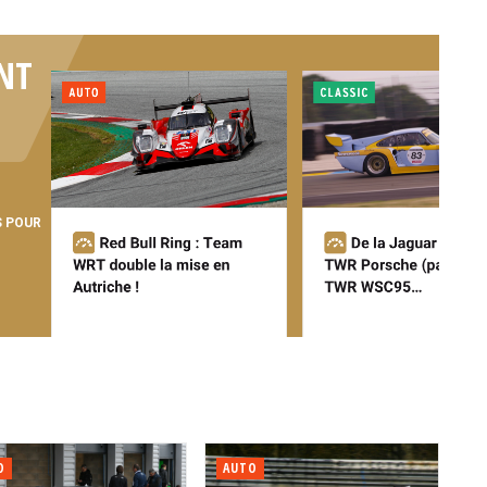
NT
S POUR
O
AUTO