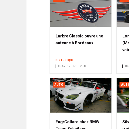
Larbre Classic ouvre une
Lon
antenne à Bordeaux
(Mc
vai
HISTORIQUE
10 AVR. 2017 • 12:00
10 
AUTO
AUT
Eng/Collard chez BMW
Sil
Team Schnitzer
tro