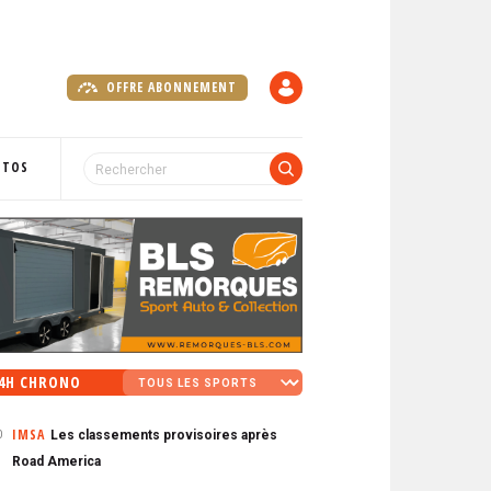
OFFRE ABONNEMENT
C
O
M
P
OTOS
T
E
4H CHRONO
IMSA
Les classements provisoires après
0
Road America