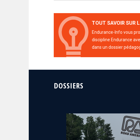
TOUT SAVOIR SUR L
Endurance-Info vous prop
discipline Endurance avec
dans un dossier pédago
DOSSIERS