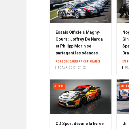
Essais Officiels Magny-
Nog
Cours : Joffrey De Narda
Gin
et Philipp Morin se
Spe
partagent les séances
Bra
PORSCHE CARRERA CUP FRANCE
EN 
10 AVR. 2017 • 21:02
10 
AUTO
AUT
CD Sport dévoile la livrée
Un 