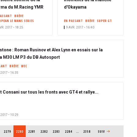
rma du M.Racing YMR
d'Okayama
PASSANT
BRÈVE
OPEAN LE MANS SERIES
EN PASSANT
BRÈVE
SUPER GT
VR. 2017 • 18:25
9 AVR. 2017 • 16:40
rstone : Roman Rusinov et Alex Lynn en essais sur la
 M30 LM P3 du DB Autosport
SANT
BRÈVE
WEC
 2017 • 16:35
 Consani sur tous les fronts avec GT4 et rallye...
 2017 • 10:29
PAGE
2279
PAGE COURANTE
2280
PAGE
2281
PAGE
2282
PAGE
2283
PAGE
2284
…
2358
PAGE SUIVANTE
SUIV