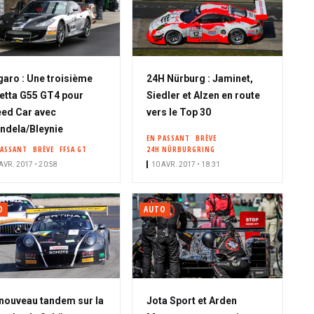
aro : Une troisième
24H Nürburg : Jaminet,
etta G55 GT4 pour
Siedler et Alzen en route
ed Car avec
vers le Top 30
ndela/Bleynie
EN PASSANT
BRÈVE
PASSANT
BRÈVE
FFSA GT
24H NÜRBURGRING
AVR. 2017 • 20:58
10 AVR. 2017 • 18:31
O
AUTO
nouveau tandem sur la
Jota Sport et Arden