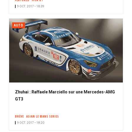
FEATURED
FFSA GT
9 OCT. 2017 • 18:39
AUTO
Zhuhai : Raffaele Marciello sur une Mercedes-AMG
GT3
BRÈVE
ASIAN LE MANS SERIES
9 OCT. 2017 • 18:20