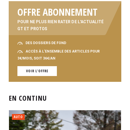
OFFRE ABONNEMENT
POUR NE PLUS RIEN RATER DE L'ACTUALITÉ
GT ET PROTOS
DES DOSSIERS DE FOND
ACCÈS À L'ENSEMBLE DES ARTICLES POUR
3€/MOIS, SOIT 36€/AN
VOIR L'OFFRE
EN CONTINU
AUTO