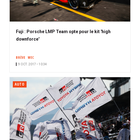
Fuji : Porsche LMP Team opte pour le kit 'high
downforce'
BRÈVE
WEC
9 OCT. 2017 • 10:34
AUTO