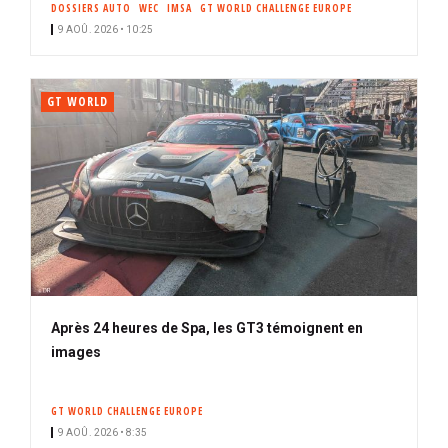
DOSSIERS AUTO
WEC
IMSA
GT WORLD CHALLENGE EUROPE
i
9 AOÛ. 2026 • 10:25
p
a
l
GT WORLD
Après 24 heures de Spa, les GT3 témoignent en
images
GT WORLD CHALLENGE EUROPE
9 AOÛ. 2026 • 8:35