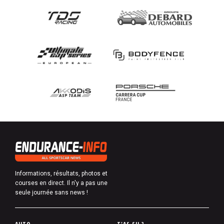
Informations, résultats, photos et
courses en direct. Il n'y a pas une
seule journée sans news !
P