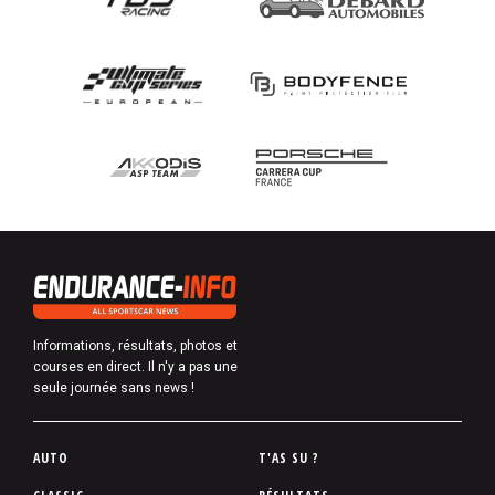
Informations, résultats, photos et
courses en direct. Il n'y a pas une
seule journée sans news !
P
AUTO
T'AS SU ?
i