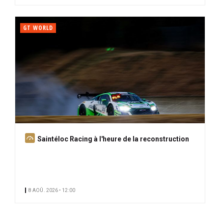
GT WORLD
A
Saintéloc Racing à l'heure de la reconstruction
b
o
n
n
8 AOÛ. 2026 • 12:00
é