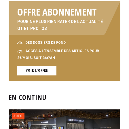
OFFRE ABONNEMENT
POUR NE PLUS RIEN RATER DE L'ACTUALITÉ
GT ET PROTOS
DES DOSSIERS DE FOND
ACCÈS À L'ENSEMBLE DES ARTICLES POUR
3€/MOIS, SOIT 36€/AN
VOIR L'OFFRE
EN CONTINU
AUTO