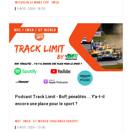
MICHELIN LE MANS CUP
IMSA
i
5 AOÛ. 2026 • 18:30
p
a
l
WEC / IMSA / GT WORLD
Podcast Track Limit - BoP, pénalités ... Y'a-t-il
encore une place pour le sport ?
WEC
IMSA
GT WORLD CHALLENGE EUROPE
5 AOÛ. 2026 • 13:00