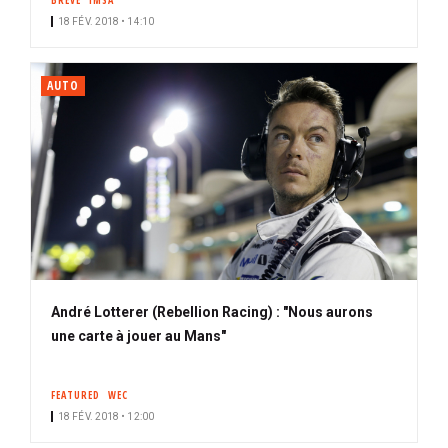
BRÈVE
IMSA
18 FÉV. 2018 • 14:10
AUTO
André Lotterer (Rebellion Racing) : "Nous aurons
une carte à jouer au Mans"
FEATURED
WEC
18 FÉV. 2018 • 12:00