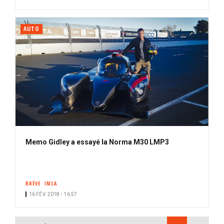
AUTO
Memo Gidley a essayé la Norma M30 LMP3
BRÈVE
IMSA
16 FÉV. 2018 • 16:57
PAGINATION