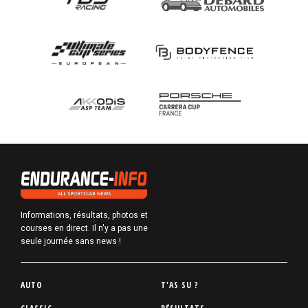
Informations, résultats, photos et
courses en direct. Il n'y a pas une
seule journée sans news !
P
AUTO
T'AS SU ?
i