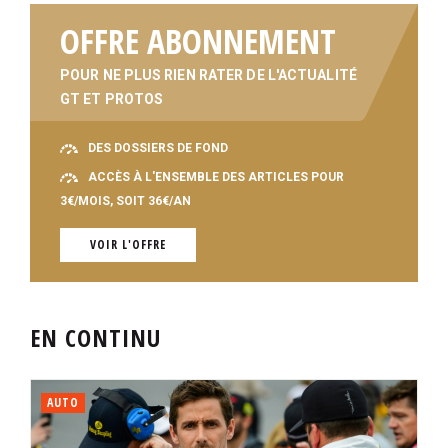
OFFRE ABONNEMENT
POUR NE PLUS RIEN RATER DE L'ACTUALITÉ
GT ET PROTOS
DES DOSSIERS DE FOND
ACCÈS À L'ENSEMBLE DES ARTICLES POUR
3€/MOIS, SOIT 36€/AN
VOIR L'OFFRE
EN CONTINU
AUTO