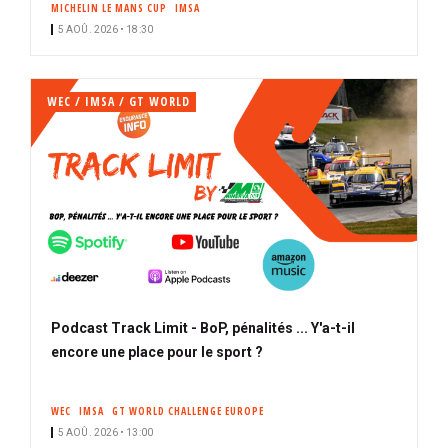
MICHELIN LE MANS CUP
IMSA
i
5 AOÛ. 2026 • 18:30
p
a
l
WEC / IMSA / GT WORLD
Podcast Track Limit - BoP, pénalités ... Y'a-t-il
encore une place pour le sport ?
WEC
IMSA
GT WORLD CHALLENGE EUROPE
5 AOÛ. 2026 • 13:00