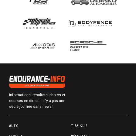
Informations, résultats, photos et
courses en direct. Il n'y a pas une
seule journée sans news !
P
AUTO
T'AS SU ?
i