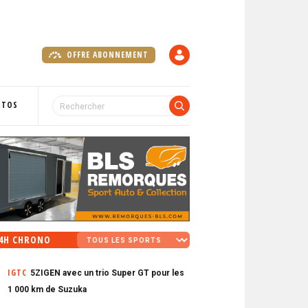
OFFRE ABONNEMENT
C
O
M
P
OTOS
T
E
4H CHRONO
IGTC
5ZIGEN avec un trio Super GT pour les
1 000 km de Suzuka