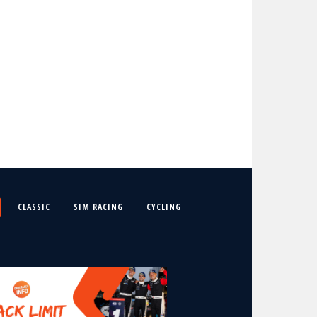
CLASSIC
SIM RACING
CYCLING