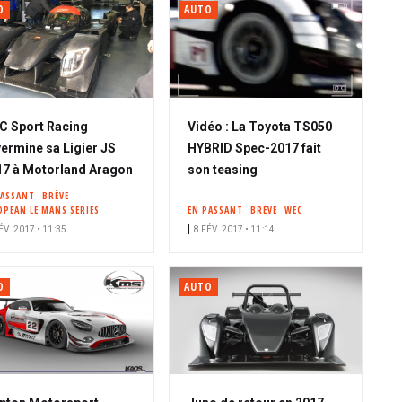
O
AUTO
C Sport Racing
Vidéo : La Toyota TS050
ermine sa Ligier JS
HYBRID Spec-2017 fait
7 à Motorland Aragon
son teasing
PASSANT
BRÈVE
OPEAN LE MANS SERIES
EN PASSANT
BRÈVE
WEC
ÉV. 2017 • 11:35
8 FÉV. 2017 • 11:14
O
AUTO