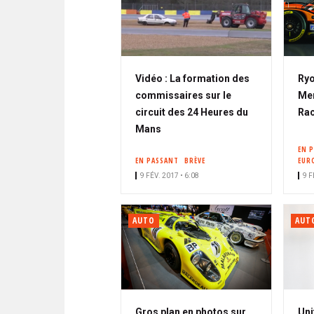
Vidéo : La formation des
Ryo
commissaires sur le
Mem
circuit des 24 Heures du
Rac
Mans
EN 
EN PASSANT
BRÈVE
EUR
9 FÉV. 2017 • 6:08
9 F
AUTO
AUT
Gros plan en photos sur
Uni