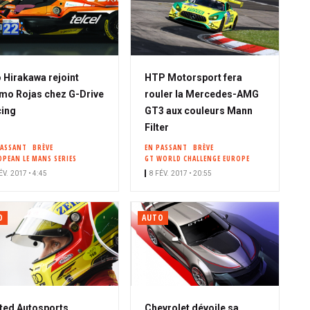
 Hirakawa rejoint
HTP Motorsport fera
o Rojas chez G-Drive
rouler la Mercedes-AMG
ing
GT3 aux couleurs Mann
Filter
PASSANT
BRÈVE
EN PASSANT
BRÈVE
OPEAN LE MANS SERIES
GT WORLD CHALLENGE EUROPE
ÉV. 2017 • 4:45
8 FÉV. 2017 • 20:55
O
AUTO
ted Autosports
Chevrolet dévoile sa