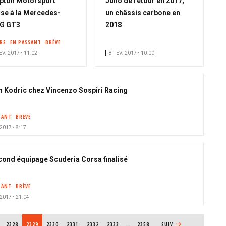
pton Motorsport
Juno de retour en 2017,
se à la Mercedes-
un châssis carbone en
G GT3
2018
ERS
EN PASSANT
BRÈVE
ÉV. 2017 • 11:02
8 FÉV. 2017 • 10:00
n Kodric chez Vincenzo Sospiri Racing
SANT
BRÈVE
 2017 • 8:17
cond équipage Scuderia Corsa finalisé
SANT
BRÈVE
 2017 • 21:04
PAGE
2328
PAGE COURANTE
2329
PAGE
2330
PAGE
2331
PAGE
2332
PAGE
2333
…
2358
PAGE SUIVANTE
SUIV