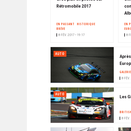
Rétromobile 2017
con
Al
EN PASSANT
HISTORIQUE
EN 
BRÈVE
EUR
8 FÉV. 2017 • 19:17
8 F
AUTO
Après 
Euro
GALERIE
8 FÉV.
AUTO
Les G
BRITIS
8 FÉV.