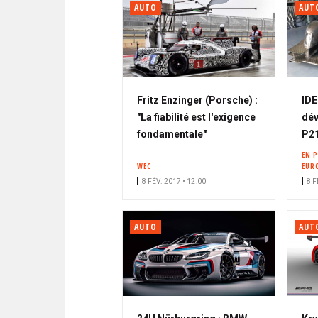
AUTO
AUT
Fritz Enzinger (Porsche) :
IDE
"La fiabilité est l'exigence
dév
fondamentale"
P21
EN 
WEC
EUR
8 FÉV. 2017 • 12:00
8 F
AUTO
AUT