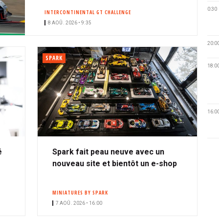
0:30
INTERCONTINENTAL GT CHALLENGE
8 AOÛ. 2026 • 9:35
20:0
SPARK
18:0
16:0
é
Spark fait peau neuve avec un
nouveau site et bientôt un e-shop
MINIATURES BY SPARK
7 AOÛ. 2026 • 16:00