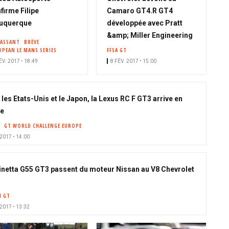
firme Filipe
Camaro GT4.R GT4
buquerque
développée avec Pratt
&amp; Miller Engineering
PASSANT
BRÈVE
OPEAN LE MANS SERIES
FFSA GT
ÉV. 2017 • 18:49
8 FÉV. 2017 • 15:00
les Etats-Unis et le Japon, la Lexus RC F GT3 arrive en
pe
GT WORLD CHALLENGE EUROPE
 2017 • 14:00
inetta G55 GT3 passent du moteur Nissan au V8 Chevrolet
H GT
 2017 • 13:32