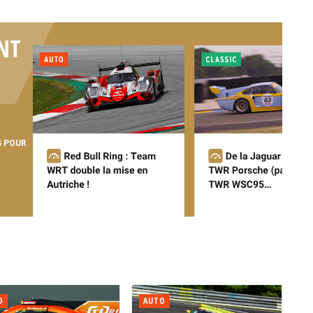
NT
S POUR
O
AUTO