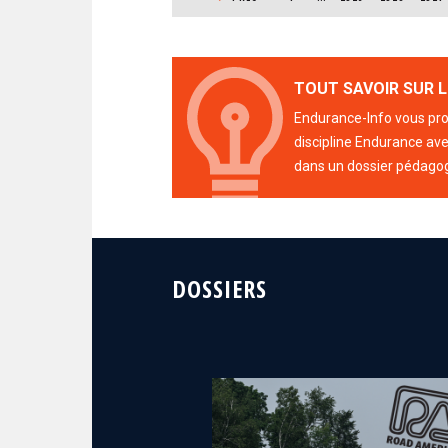
TOUT SAVOIR SUR L
Endurance-Info vous prop
discipline Endurance avec
dans un dossier pédago
DOSSIERS