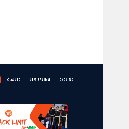
CLASSIC
SIM RACING
CYCLING