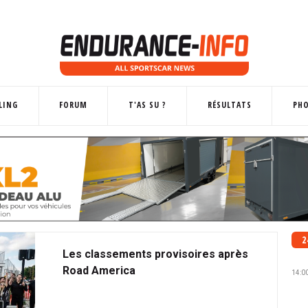
LING
FORUM
T'AS SU ?
RÉSULTATS
PH
2
Les classements provisoires après
Road America
14:0