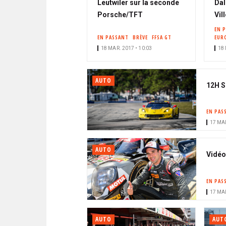
Leutwiler sur la seconde
Dal
Porsche/TFT
Vil
EN 
EN PASSANT
BRÈVE
FFSA GT
EUR
18 MAR. 2017 • 10:03
18 
AUTO
12H S
EN PAS
17 MAR
AUTO
Vidéo
EN PAS
17 MAR
AUTO
AUT