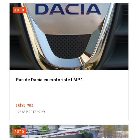
AUTO
Pas de Dacia en motoriste LMP1...
BRÈVE
WEC
25 SEP. 2017 • 9:29
AUTO