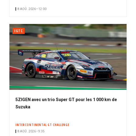
i
n
8 AOÛ. 2026 • 12:00
p
é
a
l
IGTC
5ZIGEN avec un trio Super GT pour les 1 000 km de
Suzuka
INTERCONTINENTAL GT CHALLENGE
8 AOÛ. 2026 • 9:35