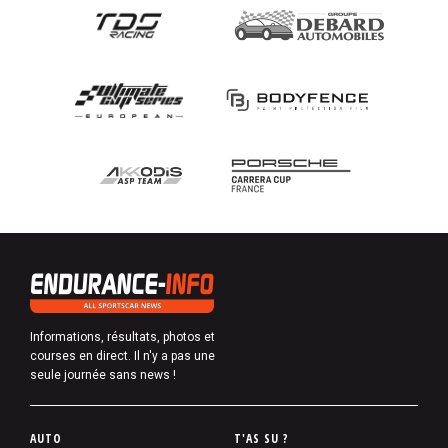
Informations, résultats, photos et
courses en direct. Il n'y a pas une
seule journée sans news !
P
AUTO
T'AS SU ?