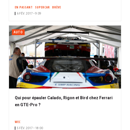
EN PASSANT
SUPERCAR
BRÈVE
6 FÉV. 2017 • 9:09
AUTO
Qui pour épauler Calado, Rigon et Bird chez Ferrari
en GTE-Pro ?
WEC
5 FÉV. 2017 • 18:00