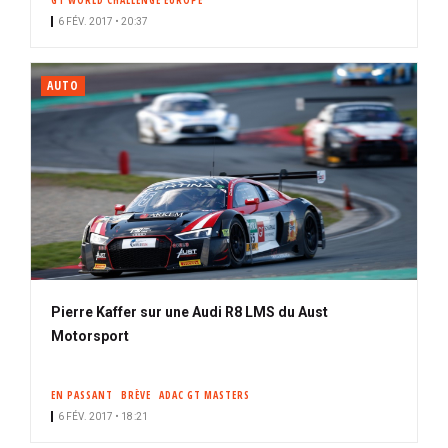
GT WORLD CHALLENGE EUROPE
6 FÉV. 2017 • 20:37
AUTO
Pierre Kaffer sur une Audi R8 LMS du Aust
Motorsport
EN PASSANT
BRÈVE
ADAC GT MASTERS
6 FÉV. 2017 • 18:21