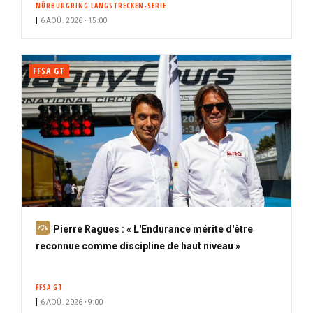
NÜRBURGRING LANGSTRECKEN-SERIE
i
6 AOÛ. 2026 • 15:00
p
a
l
FFSA GT
A
Pierre Ragues : « L'Endurance mérite d'être
b
reconnue comme discipline de haut niveau »
o
n
FFSA GT
n
6 AOÛ. 2026 • 9:00
é