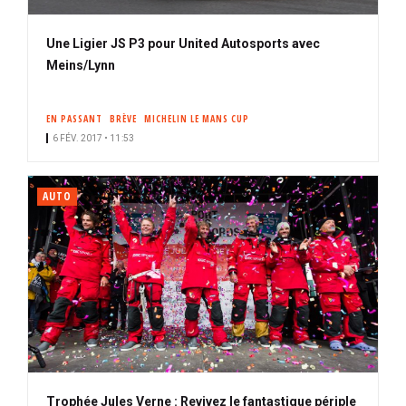
Une Ligier JS P3 pour United Autosports avec
Meins/Lynn
EN PASSANT
BRÈVE
MICHELIN LE MANS CUP
6 FÉV. 2017 • 11:53
AUTO
Trophée Jules Verne : Revivez le fantastique périple