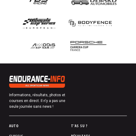
Informations, résultats, photos et
courses en direct. Il n'y a pas une
seule journée sans news !
P
AUTO
T'AS SU ?
i