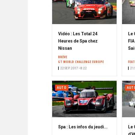
Vidéo : Les Total 24
Le 
Heures de Spa chez
FIA
Nissan
Sai
BRÈVE
GT WORLD CHALLENGE EUROPE
FEA
22 SEP. 2017 • 8:22
21 
AUTO
AUT
Spa : Les infos du jeudi...
Le 
d'ê