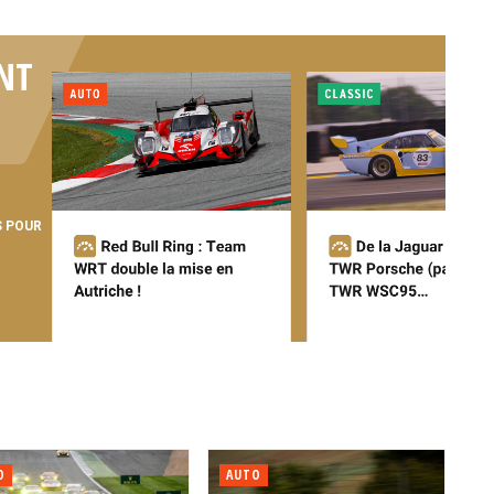
NT
S POUR
O
AUTO