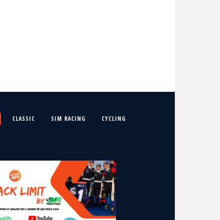
CLASSIC
SIM RACING
CYCLING