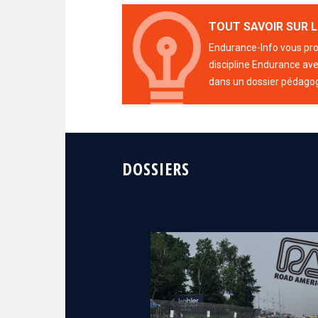
TOUT SAVOIR SUR L
Endurance-Info vous prop
discipline Endurance avec
dans un dossier pédago
DOSSIERS