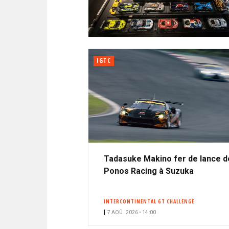
N
i
A
i
C
l
N
p
I
a
P
T
l
A
IGTC
L
E
Tadasuke Makino fer de lance d
Ponos Racing à Suzuka
INTERCONTINENTAL GT CHALLENGE
7 AOÛ. 2026 • 14:00