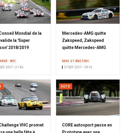
Conseil Mondial de la
Mercedes-AMG quitte
 valide la 'Super
Zakspeed, Zakspeed
son' 2018/2019
quitte Mercedes-AMG
TURED
WEC
ADAC GT MASTERS
SEP. 2017 • 21:36
21 SEP. 2017 • 18:14
O
AUTO
Challenge VHC promet
CORE autosport passe en
tre une belle fête à
Prototype avec une