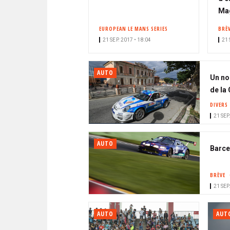
Ma
EUROPEAN LE MANS SERIES
BRÈ
21 SEP. 2017 • 18:04
21 
AUTO
Un no
de la
DIVERS
21 SEP
AUTO
Barcel
BRÈVE
21 SEP
AUTO
AUT