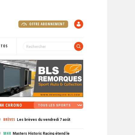
OFFRE ABONNEMENT
C
O
M
P
OTOS
T
E
4H CHRONO
BRÈVES
Les brèves du vendredi 7 août
0
MHR
Masters Historic Racing étend le
0