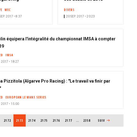
VE
WEC
DIVERS
SEP. 2017 • 8:37
20 SEP. 2017 • 20:23
lin équipera l'intégralité du championnat IMSA à compter
19
ED
IMSA
. 2017 • 18:27
 Pizzitola (Algarve Pro Racing) : "Le travail va finir par
"
ED
EUROPEAN LE MANS SERIES
. 2017 • 15:00
PAGE
2172
PAGE COURANTE
2173
PAGE
2174
PAGE
2175
PAGE
2176
PAGE
2177
…
2358
PAGE SUIVANTE
SUIV