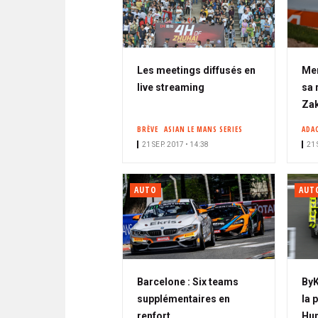
Les meetings diffusés en
Mer
live streaming
sa 
Za
BRÈVE
ASIAN LE MANS SERIES
ADA
21 SEP. 2017 • 14:38
21 
AUTO
AUT
Barcelone : Six teams
ByK
supplémentaires en
la 
renfort
Hu