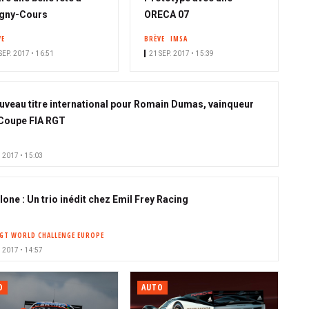
gny-Cours
ORECA 07
VE
BRÈVE
IMSA
SEP. 2017 • 16:51
21 SEP. 2017 • 15:39
uveau titre international pour Romain Dumas, vainqueur
 Coupe FIA RGT
. 2017 • 15:03
one : Un trio inédit chez Emil Frey Racing
GT WORLD CHALLENGE EUROPE
. 2017 • 14:57
O
AUTO