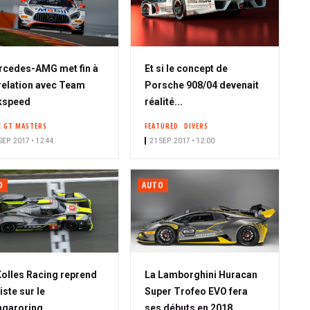
cedes-AMG met fin à
Et si le concept de
relation avec Team
Porsche 908/04 devenait
kspeed
réalité...
C GT MASTERS
FEATURED
DIVERS
SEP. 2017 • 12:44
21 SEP. 2017 • 12:00
O
AUTO
olles Racing reprend
La Lamborghini Huracan
piste sur le
Super Trofeo EVO fera
ngaroring
ses débuts en 2018