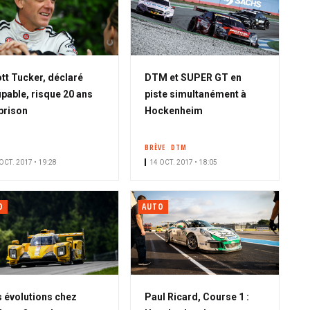
tt Tucker, déclaré
DTM et SUPER GT en
pable, risque 20 ans
piste simultanément à
prison
Hockenheim
BRÈVE
DTM
OCT. 2017 • 19:28
14 OCT. 2017 • 18:05
O
AUTO
 évolutions chez
Paul Ricard, Course 1 :