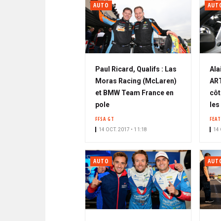
AUTO
AUT
Paul Ricard, Qualifs : Las
Ala
Moras Racing (McLaren)
ART
et BMW Team France en
côt
pole
les
FFSA GT
FEA
14 OCT. 2017 • 11:18
14 
AUTO
AUT