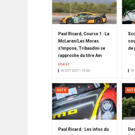
Paul Ricard, Course 1 : La
Sco
McLaren/Las Moras
cou
s'impose, Tribaudini se
de 
rapproche du titre Am
FFSA GT
14 OCT. 2017 • 19:36
14 
AUTO
AUT
Paul Ricard : Les infos du
Des