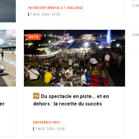
12:0
INTERCONTINENTAL GT CHALLENGE
7 AOÛ. 2026 • 14:00
10:0
AUTO
Du spectacle en piste… et en
A
er
dehors : la recette du succès
b
o
n
ENDURANCE INFO
n
7 AOÛ. 2026 • 10:00
é