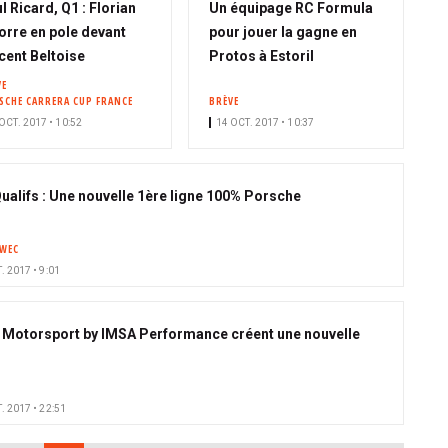
l Ricard, Q1 : Florian
Un équipage RC Formula
orre en pole devant
pour jouer la gagne en
cent Beltoise
Protos à Estoril
VE
SCHE CARRERA CUP FRANCE
BRÈVE
OCT. 2017 • 10:52
14 OCT. 2017 • 10:37
 Qualifs : Une nouvelle 1ère ligne 100% Porsche
WEC
. 2017 • 9:01
Motorsport by IMSA Performance créent une nouvelle
. 2017 • 22:51