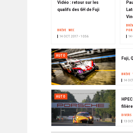
Vidéo : retour sur les
Pau
qualifs des 6H de Fuji
Lat
Vin
BRÈ
BRÈVE
WEC
POR
14 OCT. 2017 • 10:56
14 
AUTO
Fuji,
BRÈVE
14 OCT
AUTO
HPEC 
filière
DIVERS
13 OCT
PAGINATION