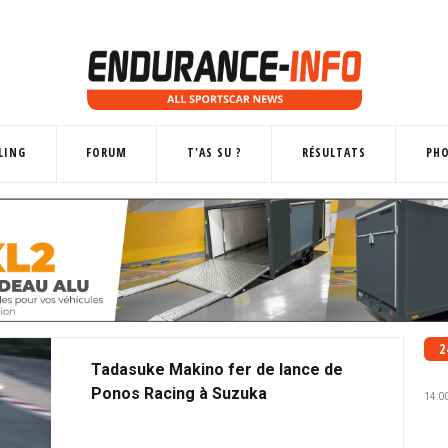
LING
FORUM
T'AS SU ?
RÉSULTATS
PH
2
Tadasuke Makino fer de lance de
Ponos Racing à Suzuka
14:0