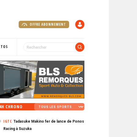
OFFRE ABONNEMENT
C
O
M
P
OTOS
T
E
4H CHRONO
IGTC
Tadasuke Makino fer de lance de Ponos
0
Racing à Suzuka