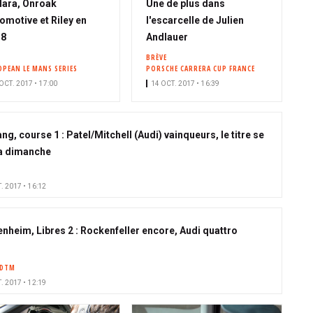
lara, Onroak
Une de plus dans
omotive et Riley en
l'escarcelle de Julien
18
Andlauer
BRÈVE
OPEAN LE MANS SERIES
PORSCHE CARRERA CUP FRANCE
OCT. 2017 • 17:00
14 OCT. 2017 • 16:39
ng, course 1 : Patel/Mitchell (Audi) vainqueurs, le titre se
a dimanche
. 2017 • 16:12
nheim, Libres 2 : Rockenfeller encore, Audi quattro
DTM
. 2017 • 12:19