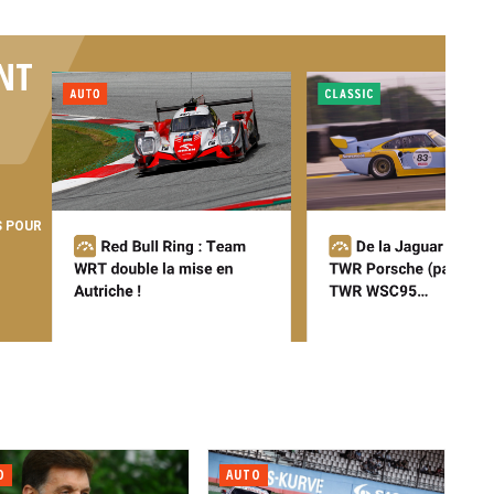
NT
S POUR
O
AUTO