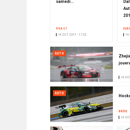
samedi...
Dal
Aut
20
FFSA GT
EUR
14 OCT. 2017 • 17:32
14 
AUTO
Zhejia
jouer
14 OCT
AUTO
Hocke
BRÈVE
14 OCT