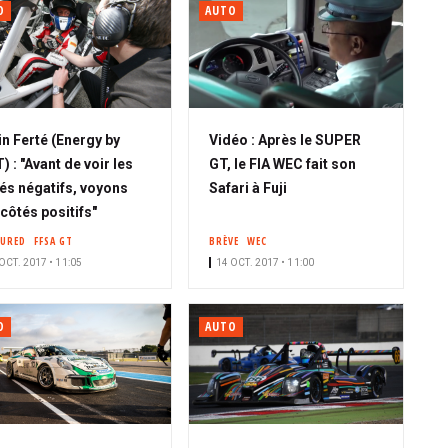
O
AUTO
in Ferté (Energy by
Vidéo : Après le SUPER
) : "Avant de voir les
GT, le FIA WEC fait son
és négatifs, voyons
Safari à Fuji
 côtés positifs"
TURED
FFSA GT
BRÈVE
WEC
OCT. 2017 • 11:05
14 OCT. 2017 • 11:00
O
AUTO