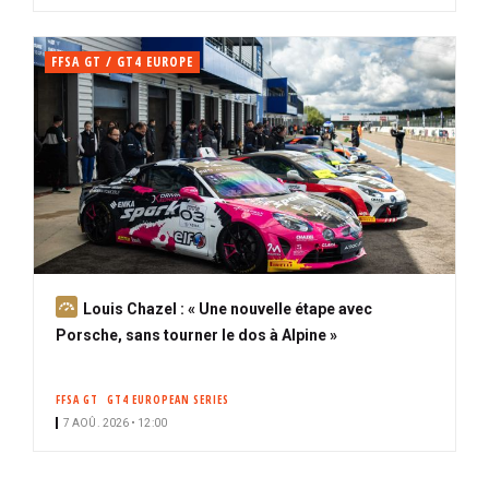
FFSA GT / GT4 EUROPE
A
Louis Chazel : « Une nouvelle étape avec
b
Porsche, sans tourner le dos à Alpine »
o
n
FFSA GT
GT4 EUROPEAN SERIES
n
7 AOÛ. 2026 • 12:00
é