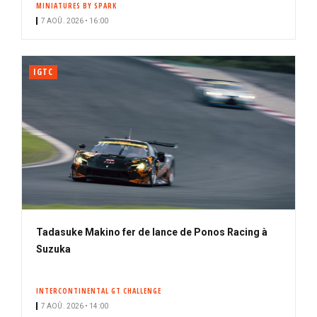
MINIATURES BY SPARK
i
7 AOÛ. 2026 • 16:00
p
a
l
IGTC
Tadasuke Makino fer de lance de Ponos Racing à
Suzuka
INTERCONTINENTAL GT CHALLENGE
7 AOÛ. 2026 • 14:00