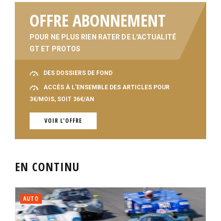
OFFRE ABONNEMENT
POUR NE PLUS RIEN RATER DE L'ACTUALITÉ
GT ET PROTOS
DES DOSSIERS DE FOND
ACCÈS À L'ENSEMBLE DES ARTICLES POUR
3€/MOIS, SOIT 36€/AN
VOIR L'OFFRE
EN CONTINU
AUTO