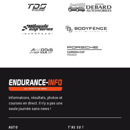
Informations, résultats, photos et
courses en direct. Il n'y a pas une
seule journée sans news !
P
AUTO
T'AS SU ?