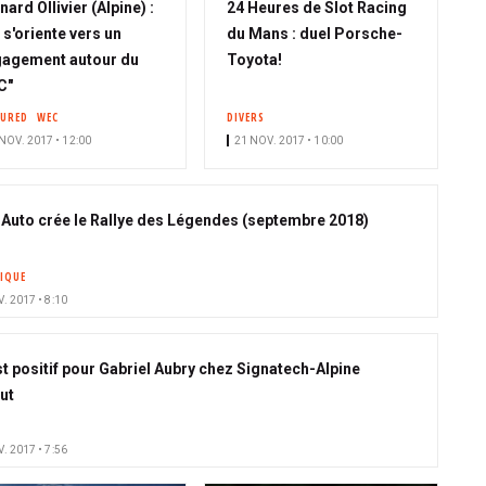
nard Ollivier (Alpine) :
24 Heures de Slot Racing
 s'oriente vers un
du Mans : duel Porsche-
agement autour du
Toyota!
C"
TURED
WEC
DIVERS
NOV. 2017 • 12:00
21 NOV. 2017 • 10:00
 Auto crée le Rallye des Légendes (septembre 2018)
IQUE
. 2017 • 8:10
st positif pour Gabriel Aubry chez Signatech-Alpine
ut
. 2017 • 7:56