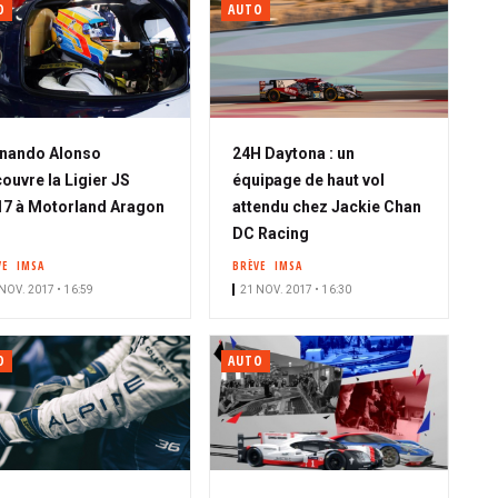
O
AUTO
nando Alonso
24H Daytona : un
ouvre la Ligier JS
équipage de haut vol
7 à Motorland Aragon
attendu chez Jackie Chan
DC Racing
VE
IMSA
BRÈVE
IMSA
NOV. 2017 • 16:59
21 NOV. 2017 • 16:30
O
AUTO