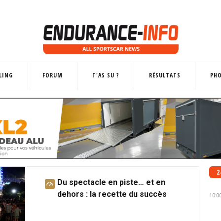
LING
FORUM
T'AS SU ?
RÉSULTATS
PH
2
Du spectacle en piste… et en
A
dehors : la recette du succès
b
10:0
o
n