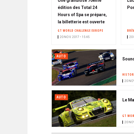
Une grandiose 70ème
Luc
édition des Total 24
Por
Hours of Spa se prépare,
la billetterie est ouverte
GT WORLD CHALLENGE EUROPE
BRÈ
20 NOV. 2017 • 15:45
20 
AUTO
Sound 
HISTOR
20 NOV
AUTO
Le Ma
GT WOR
20 NOV
PAGINATION