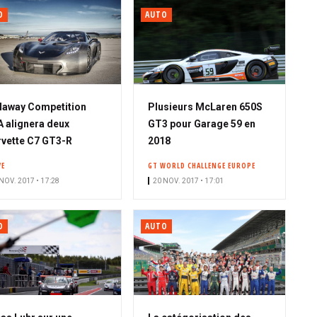
O
AUTO
laway Competition
Plusieurs McLaren 650S
 alignera deux
GT3 pour Garage 59 en
vette C7 GT3-R
2018
VE
GT WORLD CHALLENGE EUROPE
NOV. 2017 • 17:28
20 NOV. 2017 • 17:01
O
AUTO