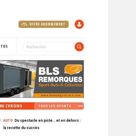
OFFRE ABONNEMENT
C
O
M
P
OTOS
T
E
4H CHRONO
AUTO
Du spectacle en piste… et en dehors :
0
la recette du succès