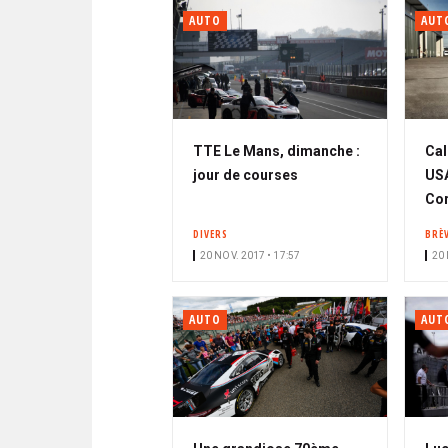
AUTO
AUT
TTE Le Mans, dimanche :
Cal
jour de courses
USA
Cor
DIVERS
BRÈ
20 NOV. 2017 • 17:57
20 
AUTO
AUT