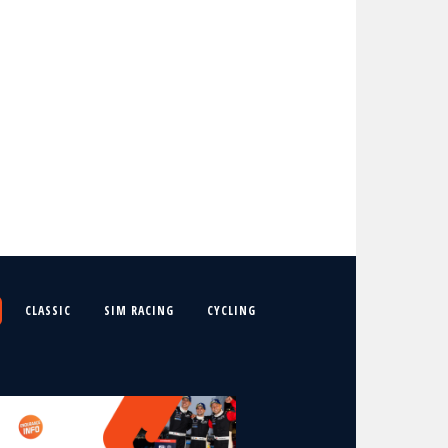
CLASSIC
SIM RACING
CYCLING