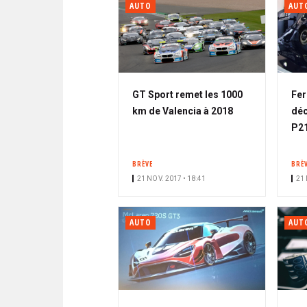
AUTO
AUT
GT Sport remet les 1000
Fer
km de Valencia à 2018
déc
P21
BRÈVE
BRÈ
21 NOV. 2017 • 18:41
21 
AUTO
AUT