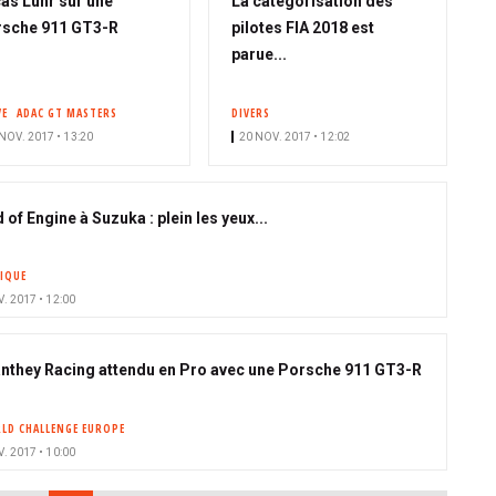
as Luhr sur une
La catégorisation des
sche 911 GT3-R
pilotes FIA 2018 est
parue...
VE
ADAC GT MASTERS
DIVERS
NOV. 2017 • 13:20
20 NOV. 2017 • 12:02
of Engine à Suzuka : plein les yeux...
IQUE
. 2017 • 12:00
nthey Racing attendu en Pro avec une Porsche 911 GT3-R
LD CHALLENGE EUROPE
. 2017 • 10:00