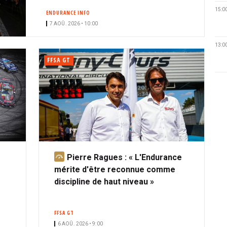
n
15:0
ENDURANCE INFO
é
7 AOÛ. 2026 • 10:00
13:0
FFSA GT
Pierre Ragues : « L'Endurance
A
mérite d'être reconnue comme
b
discipline de haut niveau »
o
n
n
FFSA GT
é
6 AOÛ. 2026 • 9:00