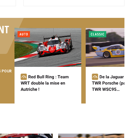
NT
S POUR