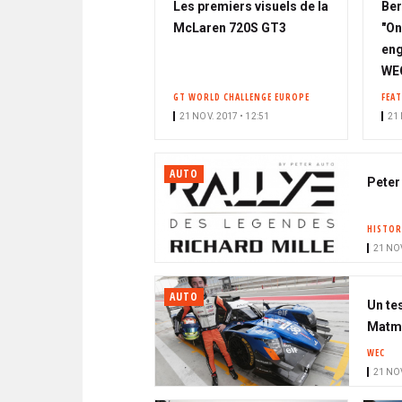
Les premiers visuels de la
Ber
McLaren 720S GT3
"On
eng
WE
GT WORLD CHALLENGE EUROPE
FEA
21 NOV. 2017 • 12:51
21 
AUTO
Peter
HISTOR
21 NOV
AUTO
Un te
Matm
WEC
21 NOV