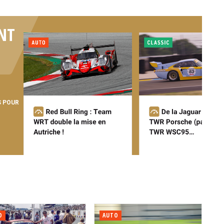
NT
S POUR
O
AUTO