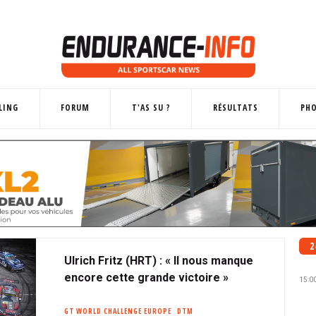
LING
FORUM
T'AS SU ?
RÉSULTATS
PH
2
Ulrich Fritz (HRT) : « Il nous manque
encore cette grande victoire »
15:0
GT WORLD CHALLENGE EUROPE
DTM