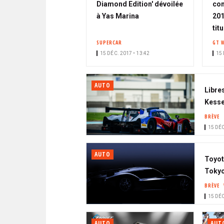
Diamond Edition' dévoilée
con
à Yas Marina
201
tit
SUPERCAR
GT 
15 DÉC. 2017 • 13:42
15 
AUTO
Libres
Kesse
BRÈVE
15 DÉC
AUTO
Toyot
Toky
BRÈVE
15 DÉC
AUTO
AUT