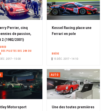
erry Perrier, cinq
Kessel Racing place une
ennies de passion,
Ferrari en pole
t 2 (1982/2001)
TURED
 DES PILOTES DES 24H DU
S
BRÈVE
DÉC. 2017 • 15:00
15 DÉC. 2017 • 14:10
O
AUTO
tley Motorsport
Une des toutes premières