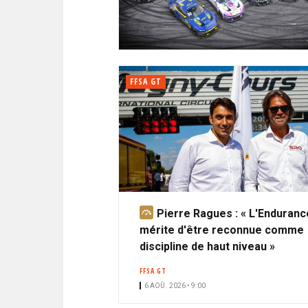
N
i
A
i
C
l
N
p
I
a
P
T
l
A
FFSA GT
L
E
Pierre Ragues : « L'Enduranc
A
mérite d'être reconnue comme
b
discipline de haut niveau »
o
n
FFSA GT
n
6 AOÛ. 2026 • 9:00
é