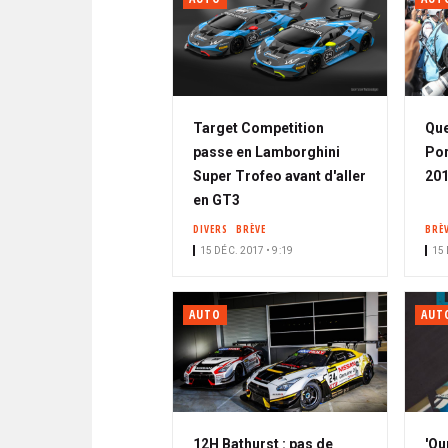
Target Competition
Que
passe en Lamborghini
Por
Super Trofeo avant d'aller
201
en GT3
DIVERS
BRÈVE
BRÈ
15 DÉC. 2017 • 9:19
15 
AUTO
AUT
12H Bathurst : pas de
'Ou