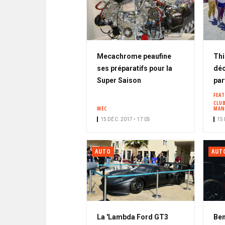
Mecachrome peaufine
Thi
ses préparatifs pour la
déc
Super Saison
par
FEA
CLUB
WEC
MAN
15 DÉC. 2017 • 17:05
15 
AUTO
AUT
La 'Lambda Ford GT3
Ben