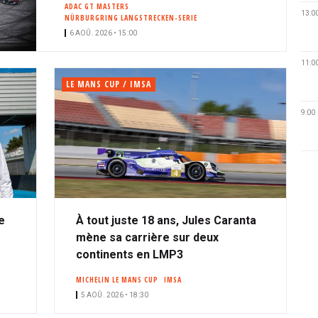
ADAC GT MASTERS
13:0
NÜRBURGRING LANGSTRECKEN-SERIE
6 AOÛ. 2026 • 15:00
11:0
LE MANS CUP / IMSA
9:00
e
À tout juste 18 ans, Jules Caranta
mène sa carrière sur deux
continents en LMP3
MICHELIN LE MANS CUP
IMSA
5 AOÛ. 2026 • 18:30