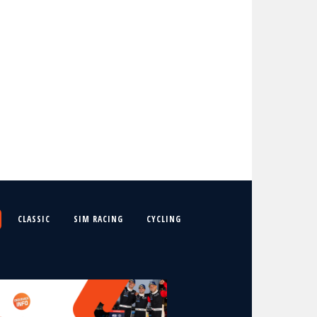
CLASSIC
SIM RACING
CYCLING