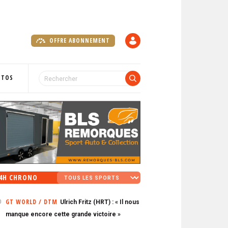
OFFRE ABONNEMENT
C
O
M
P
OTOS
T
E
4H CHRONO
GT WORLD / DTM
Ulrich Fritz (HRT) : « Il nous
0
manque encore cette grande victoire »