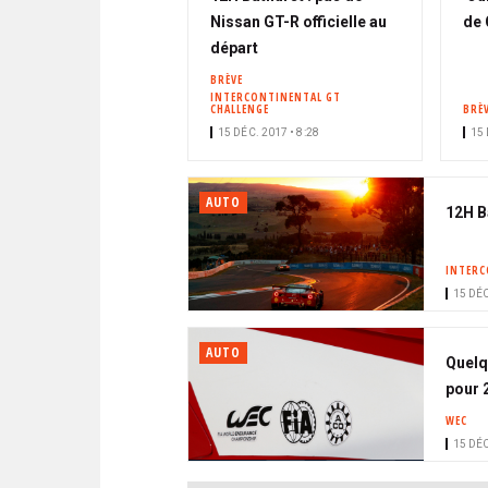
Nissan GT-R officielle au
de 
départ
BRÈVE
INTERCONTINENTAL GT
CHALLENGE
BRÈ
15 DÉC. 2017 • 8:28
15 
AUTO
12H B
INTERC
15 DÉC
AUTO
Quelq
pour 
WEC
15 DÉC
PAGINATION