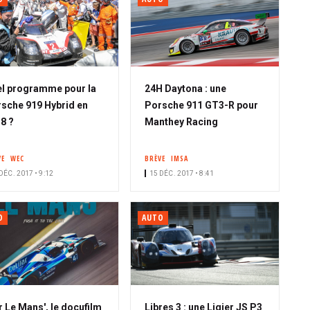
l programme pour la
24H Daytona : une
sche 919 Hybrid en
Porsche 911 GT3-R pour
8 ?
Manthey Racing
VE
WEC
BRÈVE
IMSA
DÉC. 2017 • 9:12
15 DÉC. 2017 • 8:41
O
AUTO
r Le Mans', le docufilm
Libres 3 : une Ligier JS P3