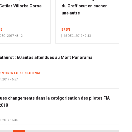
Cetilar Villorba Corse
du Graff peut en cacher
une autre
VE
BRÈVE
DÉC. 2017 • 8:12
15 DÉC. 2017 • 7:13
athurst : 60 autos attendues au Mont Panorama
ONTINENTAL GT CHALLENGE
. 2017 • 6:57
ues changements dans la catégorisation des pilotes FIA
2018
. 2017 • 6:40