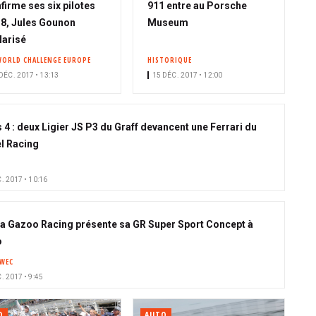
firme ses six pilotes
911 entre au Porsche
8, Jules Gounon
Museum
ularisé
WORLD CHALLENGE EUROPE
HISTORIQUE
DÉC. 2017 • 13:13
15 DÉC. 2017 • 12:00
 4 : deux Ligier JS P3 du Graff devancent une Ferrari du
l Racing
. 2017 • 10:16
a Gazoo Racing présente sa GR Super Sport Concept à
o
WEC
. 2017 • 9:45
O
AUTO