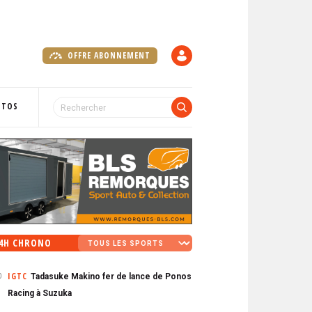
OFFRE ABONNEMENT
C
O
M
P
OTOS
T
E
4H CHRONO
IGTC
Tadasuke Makino fer de lance de Ponos
0
Racing à Suzuka