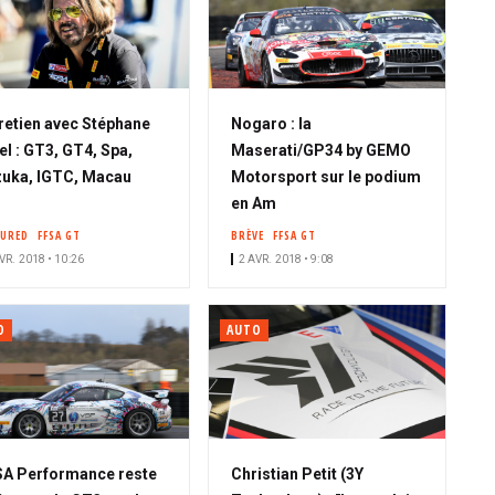
retien avec Stéphane
Nogaro : la
el : GT3, GT4, Spa,
Maserati/GP34 by GEMO
uka, IGTC, Macau
Motorsport sur le podium
en Am
TURED
FFSA GT
BRÈVE
FFSA GT
VR. 2018 • 10:26
2 AVR. 2018 • 9:08
O
AUTO
A Performance reste
Christian Petit (3Y