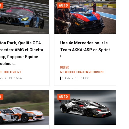
O
AUTO
ton Park, Qualifs GT4 :
Une 4e Mercedes pour le
cedes-AMG et Ginetta
Team AKKA-ASP en Sprint
top, flop pour Equipe
!
schuur...
BRÈVE
VE
BRITISH GT
GT WORLD CHALLENGE EUROPE
VR. 2018 • 16:54
1 AVR. 2018 • 14:02
O
AUTO