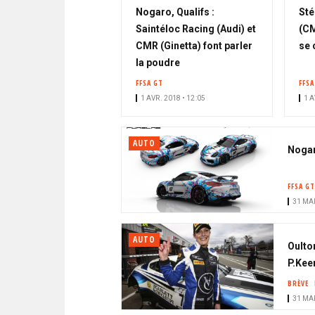
Nogaro, Qualifs :
Sté
Saintéloc Racing (Audi) et
(CM
CMR (Ginetta) font parler
se 
la poudre
FFSA GT
FFSA
1 AVR. 2018 • 12:05
1 A
AUTO
Nogar
FFSA GT
31 MAR
AUTO
Oulton
P.Kee
BRÈVE
31 MAR