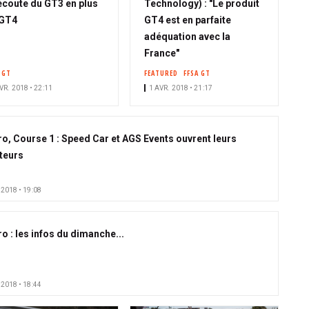
'écoute du GT3 en plus
Technology) : "Le produit
 GT4
GT4 est en parfaite
adéquation avec la
France"
 GT
FEATURED
FFSA GT
VR. 2018 • 22:11
1 AVR. 2018 • 21:17
o, Course 1 : Speed Car et AGS Events ouvrent leurs
teurs
 2018 • 19:08
o : les infos du dimanche...
 2018 • 18:44