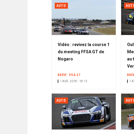
AUTO
AUT
Vidéo : revivez la course 1
Oul
du meeting FFSA GT de
Mer
Nogaro
au 
Ver
BRÈVE
FFSA GT
BRÈ
1 AVR. 2018 • 18:13
1 A
AUTO
AUT