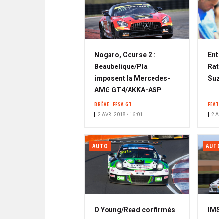
Nogaro, Course 2 :
Ent
Beaubelique/Pla
Rat
imposent la Mercedes-
Suz
AMG GT4/AKKA-ASP
BRÈVE
FFSA GT
FEA
2 AVR. 2018 • 16:01
2 A
AUTO
AUT
O Young/Read confirmés
IMS