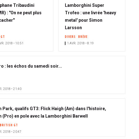
phane Tribaudini
Lamborghini Super
R) : "On ne peut plus
Trofeo : une livrée 'heavy
cacher"
metal' pour Simon
Larsson
 GT
DIVERS
BRÈVE
VR. 2018 • 10:51
1 AVR. 2018 • 8:19
o : les échos du samedi soir...
. 2018 • 21:40
 Park, qualifs GT3: Flick Haigh (Am) dans l'histoire,
n (Pro) en pole avec la Lamborghini Barwell
BRITISH GT
. 2018 • 20:47