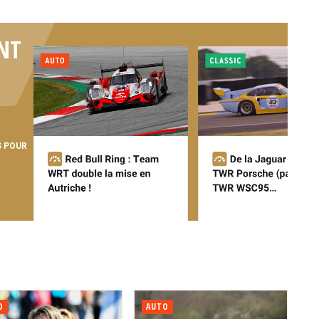
NT
S POUR
O
AUTO