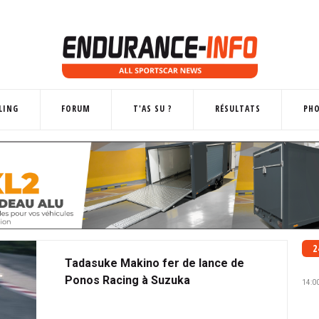
LING
FORUM
T'AS SU ?
RÉSULTATS
PH
2
Tadasuke Makino fer de lance de
Ponos Racing à Suzuka
14:0