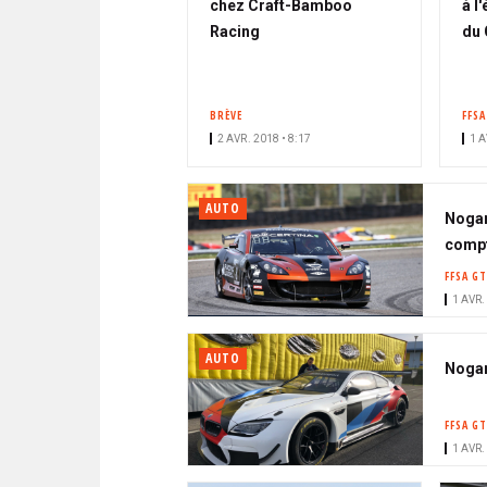
chez Craft-Bamboo
à l
Racing
du
BRÈVE
FFSA
2 AVR. 2018 • 8:17
1 A
AUTO
Nogar
comp
FFSA GT
1 AVR.
AUTO
Nogar
FFSA GT
1 AVR.