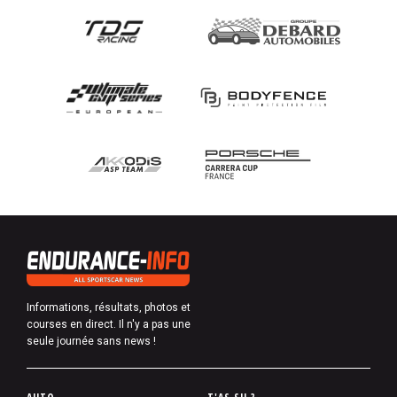
Informations, résultats, photos et
courses en direct. Il n'y a pas une
seule journée sans news !
P