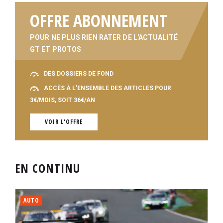
OFFRE ABONNEMENT
POUR NE PLUS RIEN RATER DE L'ACTUALITÉ
GT ET PROTOS
DES DOSSIERS DE FOND
ACCÈS À L'ENSEMBLE DES ARTICLES POUR
3€/MOIS, SOIT 36€/AN
VOIR L'OFFRE
EN CONTINU
AUTO