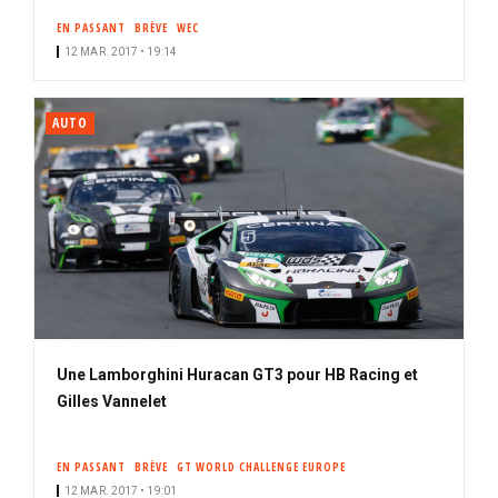
EN PASSANT
BRÈVE
WEC
12 MAR. 2017 • 19:14
AUTO
Une Lamborghini Huracan GT3 pour HB Racing et
Gilles Vannelet
EN PASSANT
BRÈVE
GT WORLD CHALLENGE EUROPE
12 MAR. 2017 • 19:01