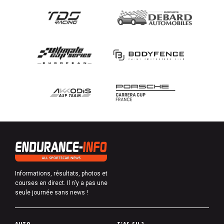
Informations, résultats, photos et
courses en direct. Il n'y a pas une
seule journée sans news !
P