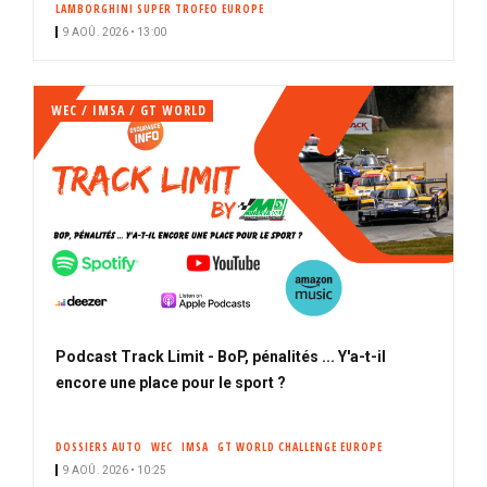
LAMBORGHINI SUPER TROFEO EUROPE
i
9 AOÛ. 2026 • 13:00
p
a
l
WEC / IMSA / GT WORLD
Podcast Track Limit - BoP, pénalités ... Y'a-t-il
encore une place pour le sport ?
DOSSIERS AUTO
WEC
IMSA
GT WORLD CHALLENGE EUROPE
9 AOÛ. 2026 • 10:25