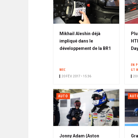
Mikhail Aleshin déjà
Plu
impliqué dans le
HTP
développement de la BR1
Day
EN 
WEC
GT 
20 FÉV. 2017 • 15:36
20 
AUTO
AUT
Jonny Adam (Aston
Gra