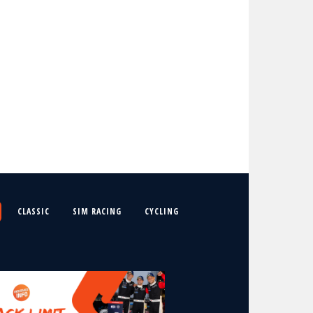
CLASSIC
SIM RACING
CYCLING