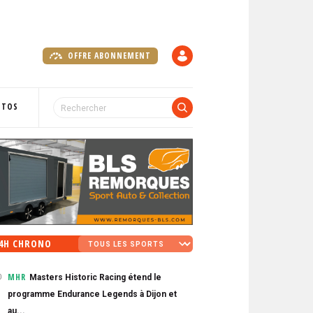
OFFRE ABONNEMENT
C
O
M
P
OTOS
T
E
4H CHRONO
MHR
Masters Historic Racing étend le
0
programme Endurance Legends à Dijon et
au...