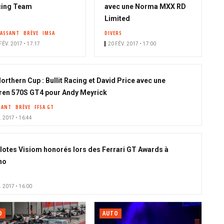
cing Team
avec une Norma MXX RD
Limited
PASSANT
BRÈVE
IMSA
DIVERS
FÉV. 2017 • 17:17
20 FÉV. 2017 • 17:00
orthern Cup : Bullit Racing et David Price avec une
en 570S GT4 pour Andy Meyrick
SANT
BRÈVE
FFSA GT
. 2017 • 16:44
ilotes Visiom honorés lors des Ferrari GT Awards à
no
. 2017 • 16:00
O
AUTO