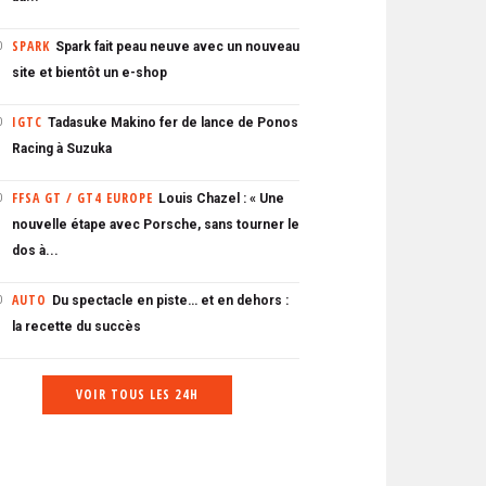
SPARK
Spark fait peau neuve avec un nouveau
0
site et bientôt un e-shop
IGTC
Tadasuke Makino fer de lance de Ponos
0
Racing à Suzuka
FFSA GT / GT4 EUROPE
Louis Chazel : « Une
0
nouvelle étape avec Porsche, sans tourner le
dos à...
AUTO
Du spectacle en piste… et en dehors :
0
la recette du succès
VOIR TOUS LES 24H