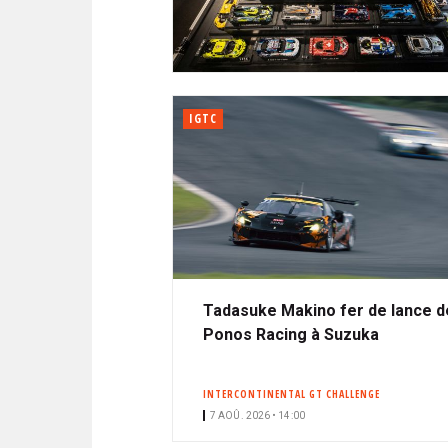
N
i
A
i
C
l
N
p
I
a
P
T
l
A
IGTC
L
E
Tadasuke Makino fer de lance d
Ponos Racing à Suzuka
INTERCONTINENTAL GT CHALLENGE
7 AOÛ. 2026 • 14:00