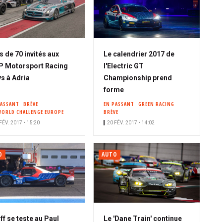
s de 70 invités aux
Le calendrier 2017 de
 Motorsport Racing
l'Electric GT
s à Adria
Championship prend
forme
PASSANT
BRÈVE
EN PASSANT
GREEN RACING
WORLD CHALLENGE EUROPE
BRÈVE
FÉV. 2017 • 15:20
20 FÉV. 2017 • 14:02
O
AUTO
ff se teste au Paul
Le 'Dane Train' continue