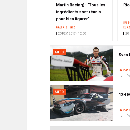
Martin Racing) : "Tous les
Ric
ingrédients sont réunis
pour bien figurer"
EN 
GALERIE
WEC
EUR
20 FÉV. 2017 • 12:00
20 
AUTO
Sven 
EN PAS
20 FÉV
AUTO
12H M
EN PAS
20 FÉV
PAGINATION