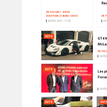
Ra
EN PASSANT
BRÈVE
EUROPEAN LE MANS SERIES
EN 
20 FÉV. 2017 • 17:25
20 
AUTO
GT4 N
McLar
EN PAS
20 FÉV
AUTO
Les p
Fiora
20 FÉV
AUTO
AUT