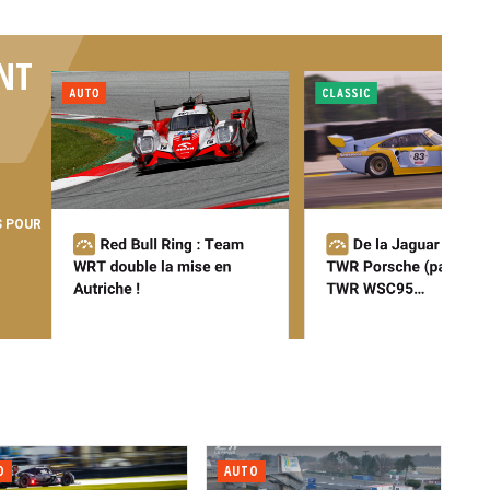
NT
S POUR
O
AUTO