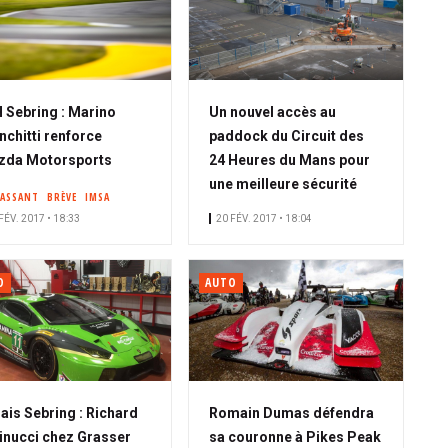
 Sebring : Marino
Un nouvel accès au
nchitti renforce
paddock du Circuit des
zda Motorsports
24 Heures du Mans pour
une meilleure sécurité
PASSANT
BRÈVE
IMSA
FÉV. 2017 • 18:33
20 FÉV. 2017 • 18:04
O
AUTO
ais Sebring : Richard
Romain Dumas défendra
inucci chez Grasser
sa couronne à Pikes Peak