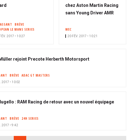
ard
chez Aston Martin Racing
sans Young Driver AMR
PASSANT
BRÈVE
OPEAN LE MANS SERIES
WEC
FÉV. 2017 • 10:27
20 FÉV. 2017 • 10:21
Müller rejoint Precote Herberth Motorsport
SANT
BRÈVE
ADAC GT MASTERS
. 2017 • 10:02
ugello : RAM Racing de retour avec un nouvel équipage
SANT
BRÈVE
24H SERIES
. 2017 • 9:42