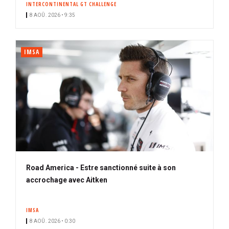
INTERCONTINENTAL GT CHALLENGE
i
8 AOÛ. 2026 • 9:35
p
a
l
IMSA
Road America - Estre sanctionné suite à son
accrochage avec Aitken
IMSA
8 AOÛ. 2026 • 0:30