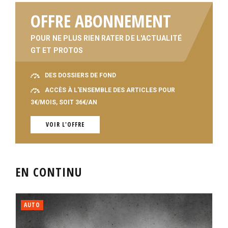
OFFRE ABONNEMENT
POUR NE PLUS RIEN RATER DE L'ACTUALITÉ
GT ET PROTOS
DES DOSSIERS DE FOND
ACCÈS À L'ENSEMBLE DES ARTICLES POUR
3€/MOIS, SOIT 36€/AN
VOIR L'OFFRE
EN CONTINU
AUTO