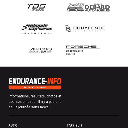
Informations, résultats, photos et
courses en direct. Il n'y a pas une
seule journée sans news !
P
AUTO
T'AS SU ?