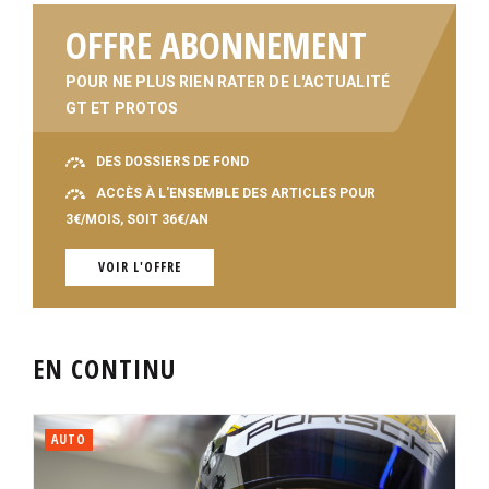
OFFRE ABONNEMENT
POUR NE PLUS RIEN RATER DE L'ACTUALITÉ
GT ET PROTOS
DES DOSSIERS DE FOND
ACCÈS À L'ENSEMBLE DES ARTICLES POUR
3€/MOIS, SOIT 36€/AN
VOIR L'OFFRE
EN CONTINU
AUTO