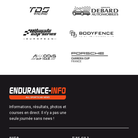
Informations, résultats, photos et
courses en direct. Il n'y a pas une
seule journée sans news !
P