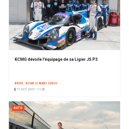
KCMG dévoile l'équipage de sa Ligier JS P3
BRÈVE
ASIAN LE MANS SERIES
17 OCT. 2017 • 11:28
AUTO