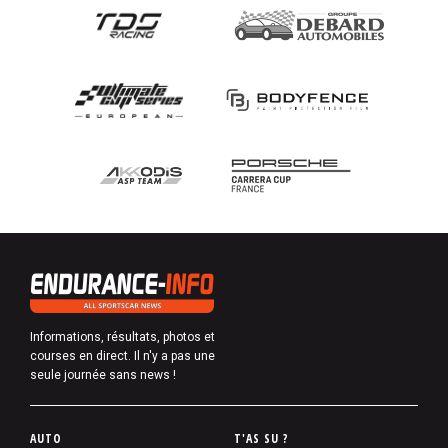
Informations, résultats, photos et
courses en direct. Il n'y a pas une
seule journée sans news !
P
AUTO
T'AS SU ?