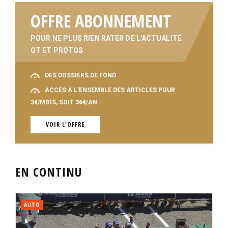
OFFRE ABONNEMENT
POUR NE PLUS RIEN RATER DE L'ACTUALITÉ
GT ET PROTOS
DES DOSSIERS DE FOND
ACCÈS À L'ENSEMBLE DES ARTICLES POUR
3€/MOIS, SOIT 36€/AN
VOIR L'OFFRE
EN CONTINU
AUTO