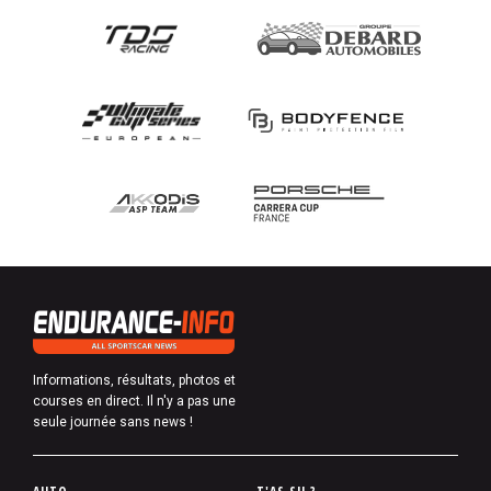
Informations, résultats, photos et
courses en direct. Il n'y a pas une
seule journée sans news !
P