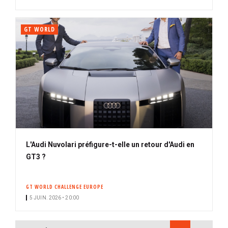
é
GT WORLD
L'Audi Nuvolari préfigure-t-elle un retour d'Audi en
GT3 ?
GT WORLD CHALLENGE EUROPE
5 JUIN. 2026 • 20:00
PAGINATION