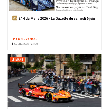
A
24H du Mans 2026 - La Gazette du samedi 6 juin
b
o
n
24 HEURES DU MANS
n
6 JUIN. 2026 • 21:00
é
LE MANS