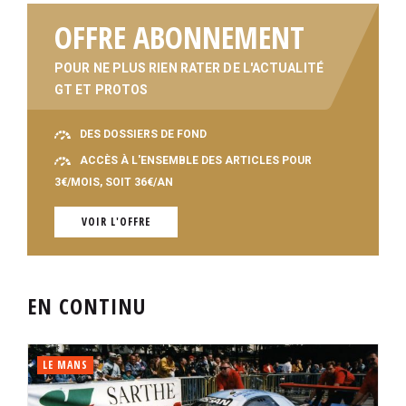
OFFRE ABONNEMENT
POUR NE PLUS RIEN RATER DE L'ACTUALITÉ
GT ET PROTOS
DES DOSSIERS DE FOND
ACCÈS À L'ENSEMBLE DES ARTICLES POUR
3€/MOIS, SOIT 36€/AN
VOIR L'OFFRE
EN CONTINU
LE MANS