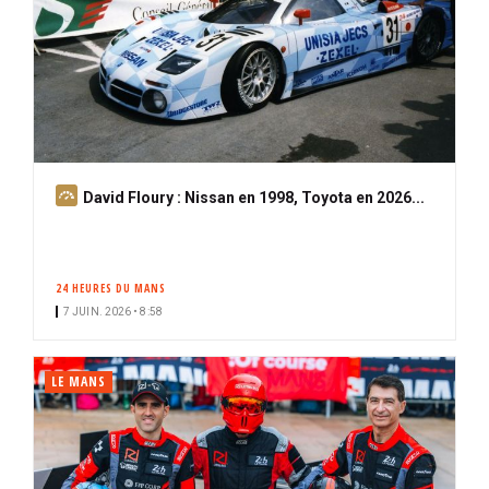
A
David Floury : Nissan en 1998, Toyota en 2026...
b
o
n
24 HEURES DU MANS
n
7 JUIN. 2026 • 8:58
é
LE MANS