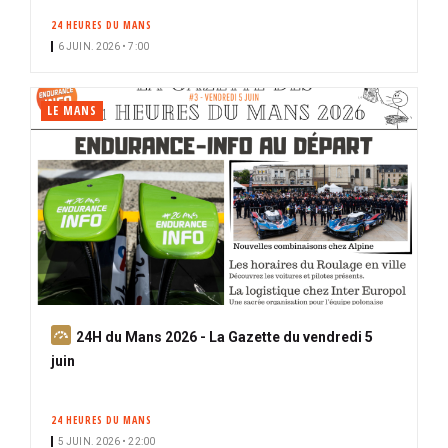
24 HEURES DU MANS
6 JUIN. 2026 • 7:00
LE MANS
A
24H du Mans 2026 - La Gazette du vendredi 5
b
juin
o
n
24 HEURES DU MANS
n
5 JUIN. 2026 • 22:00