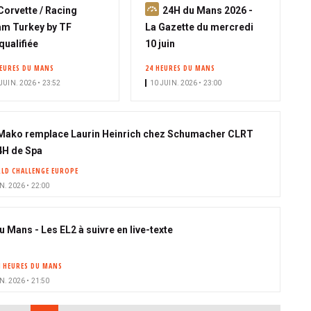
A
Corvette / Racing
24H du Mans 2026 -
b
m Turkey by TF
La Gazette du mercredi
o
qualifiée
10 juin
n
HEURES DU MANS
24 HEURES DU MANS
n
JUIN. 2026 • 23:52
10 JUIN. 2026 • 23:00
é
Mako remplace Laurin Heinrich chez Schumacher CLRT
4H de Spa
LD CHALLENGE EUROPE
N. 2026 • 22:00
u Mans - Les EL2 à suivre en live-texte
4 HEURES DU MANS
N. 2026 • 21:50