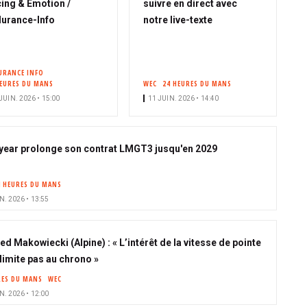
ing & Emotion /
suivre en direct avec
urance-Info
notre live-texte
URANCE INFO
HEURES DU MANS
WEC
24 HEURES DU MANS
JUIN. 2026 • 15:00
11 JUIN. 2026 • 14:40
ear prolonge son contrat LMGT3 jusqu'en 2029
4 HEURES DU MANS
N. 2026 • 13:55
ed Makowiecki (Alpine) : « L’intérêt de la vitesse de pointe
 limite pas au chrono »
RES DU MANS
WEC
N. 2026 • 12:00