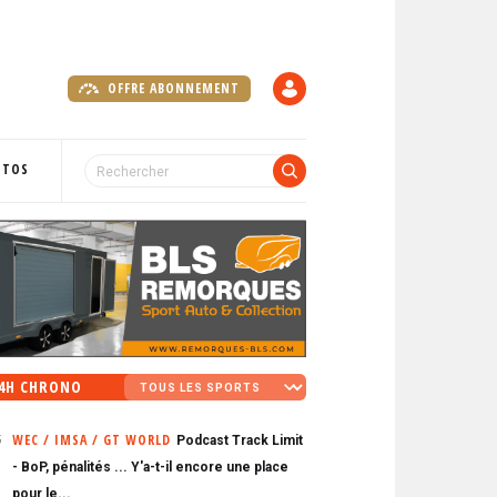
OFFRE ABONNEMENT
C
O
M
P
OTOS
T
E
4H CHRONO
WEC / IMSA / GT WORLD
Podcast Track Limit
5
- BoP, pénalités ... Y'a-t-il encore une place
pour le...