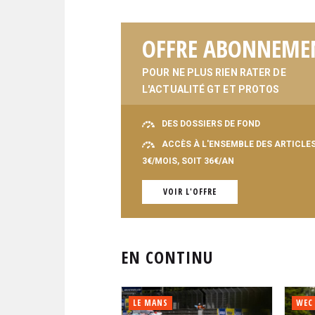
OFFRE ABONNEME
POUR NE PLUS RIEN RATER DE
L'ACTUALITÉ GT ET PROTOS
DES DOSSIERS DE FOND
ACCÈS À L'ENSEMBLE DES ARTICLE
3€/MOIS, SOIT 36€/AN
VOIR L'OFFRE
EN CONTINU
LE MANS
WEC