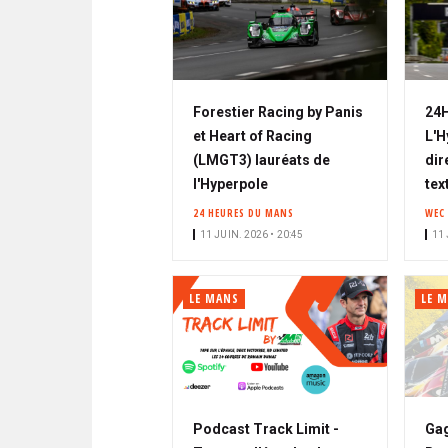
Forestier Racing by Panis
24H
et Heart of Racing
L'H
(LMGT3) lauréats de
dir
l'Hyperpole
tex
24 HEURES DU MANS
WEC
11 JUIN. 2026 • 20:45
11 
LE MANS
LE 
Podcast Track Limit -
Gag