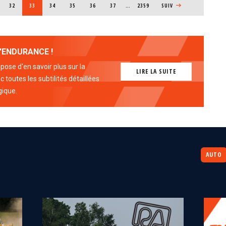
E
PAGE
32
PAGE COURANTE
33
PAGE
34
PAGE
35
PAGE
36
PAGE
37
…
2359
PAGE SUIVANTE
SUIV
'ENDURANCE !
ose d'en savoir plus sur la
LIRE LA SUITE
 toutes les subtilités détaillées
gique.
AUTO