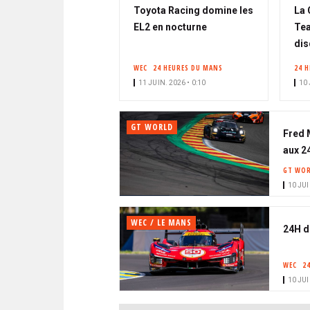
Toyota Racing domine les
La 
EL2 en nocturne
Tea
dis
WEC
24 HEURES DU MANS
24 
11 JUIN. 2026 • 0:10
10 
GT WORLD
Fred 
aux 2
GT WOR
10 JUI
WEC / LE MANS
24H d
WEC
2
10 JUI
PAGINATION