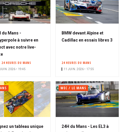
 du Mans -
BMW devant Alpine et
yperpole à suivre en
Cadillac en essais libres 3
ect avec notre live-
te
24 HEURES DU MANS
24 HEURES DU MANS
JUIN. 2026 • 19:45
11 JUIN. 2026 • 17:55
MANS
WEC / LE MANS
nez un tableau unique
24H du Mans - Les EL3 à