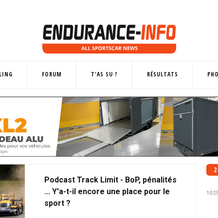
LING
FORUM
T'AS SU ?
RÉSULTATS
PH
2
Podcast Track Limit - BoP, pénalités
... Y'a-t-il encore une place pour le
10:2
sport ?