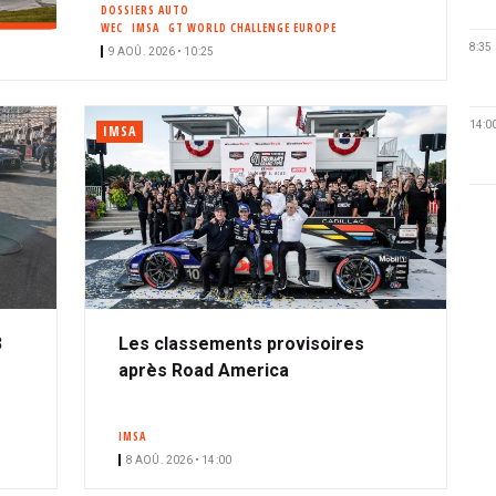
DOSSIERS AUTO
WEC
IMSA
GT WORLD CHALLENGE EUROPE
8:35
9 AOÛ. 2026 • 10:25
14:0
IMSA
3
Les classements provisoires
après Road America
IMSA
8 AOÛ. 2026 • 14:00