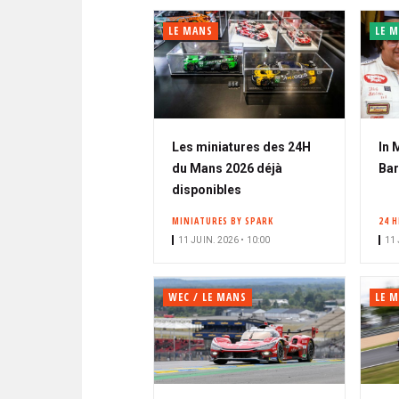
n
é
LE MANS
LE M
Les miniatures des 24H
In 
du Mans 2026 déjà
Bar
disponibles
MINIATURES BY SPARK
24 
11 JUIN. 2026 • 10:00
11 
WEC / LE MANS
LE 