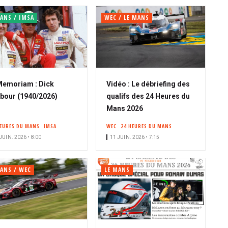
ANS / IMSA
WEC / LE MANS
Memoriam : Dick
Vidéo : Le débriefing des
bour (1940/2026)
qualifs des 24 Heures du
Mans 2026
HEURES DU MANS
IMSA
WEC
24 HEURES DU MANS
JUIN. 2026 • 8:00
11 JUIN. 2026 • 7:15
MANS / WEC
LE MANS