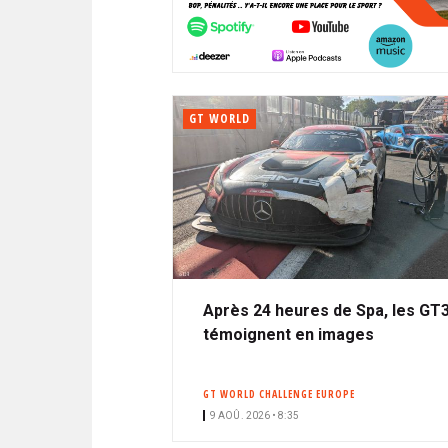
N
i
A
i
C
l
N
p
I
a
P
T
l
A
GT WORLD
L
E
Après 24 heures de Spa, les GT
témoignent en images
GT WORLD CHALLENGE EUROPE
9 AOÛ. 2026 • 8:35