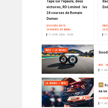
Tape sur l'épaule, deux
Rac
victoires, RD Limited : les
End
24 courses de Romain
Dumas
DOSSIERS AUTO
END
24 HEURES DU MANS
24 
11 JUIN. 2026 • 16:00
11 
WEC / LE MANS
Goody
WEC
2
11 JUI
LE MANS / WEC
A
Fr
b
ne se
o
24 HEU
n
11 JUI