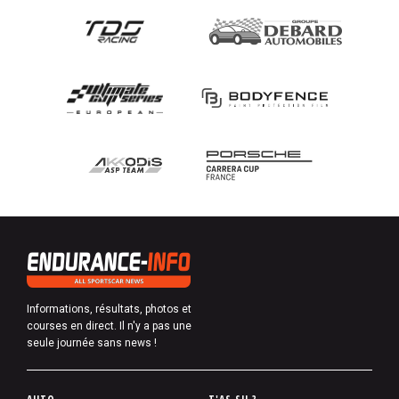
Informations, résultats, photos et
courses en direct. Il n'y a pas une
seule journée sans news !
P