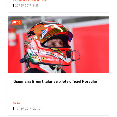
EN PASSANT
BRÈVE
WEC
20 FÉV. 2017 • 8:35
AUTO
Gianmaria Bruni titularisé pilote officiel Porsche
IMSA
19 FÉV. 2017 • 22:10