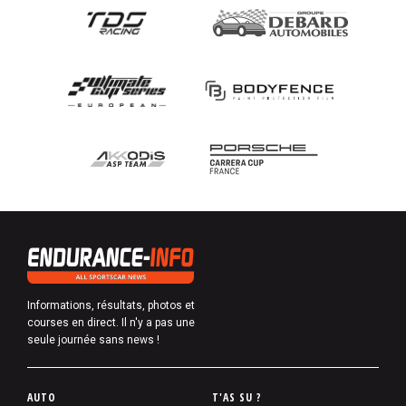
Informations, résultats, photos et
courses en direct. Il n'y a pas une
seule journée sans news !
P
AUTO
T'AS SU ?