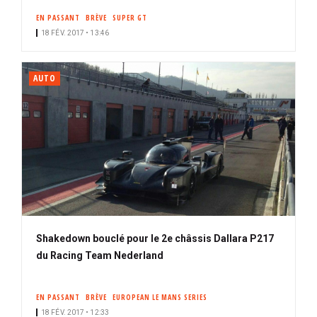
EN PASSANT
BRÈVE
SUPER GT
18 FÉV. 2017 • 13:46
AUTO
Shakedown bouclé pour le 2e châssis Dallara P217
du Racing Team Nederland
EN PASSANT
BRÈVE
EUROPEAN LE MANS SERIES
18 FÉV. 2017 • 12:33