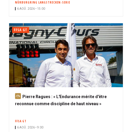
NÜRBURGRING LANGSTRECKEN-SERIE
i
6 AOÛ. 2026 • 15:00
p
a
l
FFSA GT
A
Pierre Ragues : « L'Endurance mérite d'être
b
reconnue comme discipline de haut niveau »
o
n
FFSA GT
n
6 AOÛ. 2026 • 9:00
é