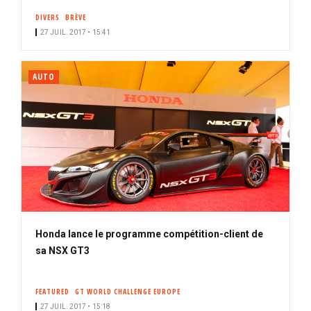
DIVERS
BRÈVE
27 JUIL. 2017 • 15:41
AUTO
Honda lance le programme compétition-client de
sa NSX GT3
FEATURED
GT WORLD CHALLENGE EUROPE
27 JUIL. 2017 • 15:18