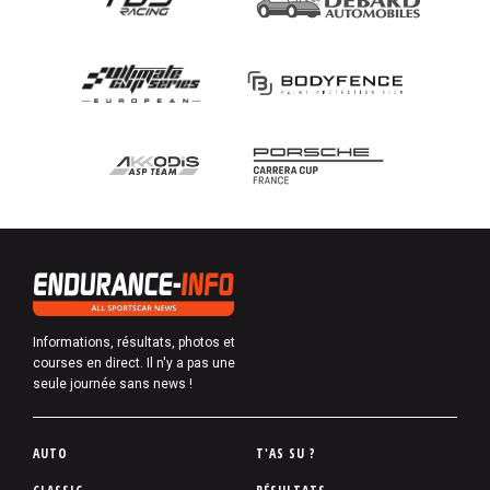
Informations, résultats, photos et
courses en direct. Il n'y a pas une
seule journée sans news !
P
AUTO
T'AS SU ?
i