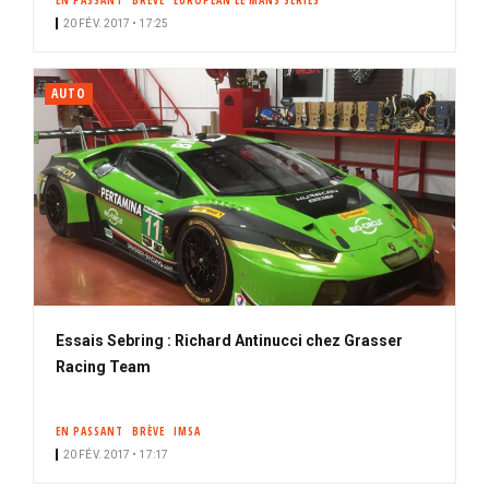
EN PASSANT
BRÈVE
EUROPEAN LE MANS SERIES
20 FÉV. 2017 • 17:25
AUTO
Essais Sebring : Richard Antinucci chez Grasser
Racing Team
EN PASSANT
BRÈVE
IMSA
20 FÉV. 2017 • 17:17