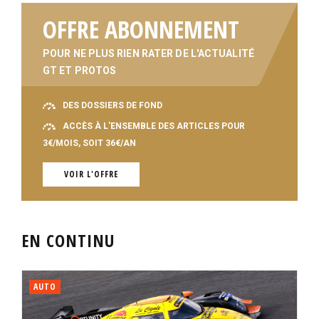
OFFRE ABONNEMENT
POUR NE PLUS RIEN RATER DE L'ACTUALITÉ
GT ET PROTOS
DES DOSSIERS DE FOND
ACCÈS À L'ENSEMBLE DES ARTICLES POUR
3€/MOIS, SOIT 36€/AN
VOIR L'OFFRE
EN CONTINU
AUTO