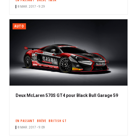
EN PASSANT
BRÈVE
IMSA
8 MAR. 2017 • 9:29
AUTO
Deux McLaren 570S GT4 pour Black Bull Garage 59
EN PASSANT
BRÈVE
BRITISH GT
8 MAR. 2017 • 9:09