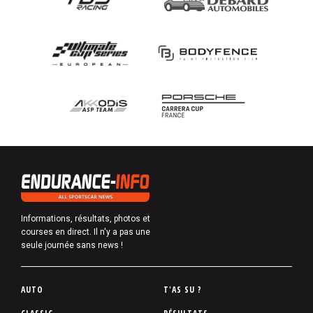
Informations, résultats, photos et
courses en direct. Il n'y a pas une
seule journée sans news !
P
AUTO
T'AS SU ?
i