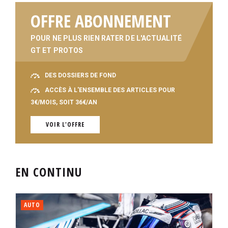
OFFRE ABONNEMENT
POUR NE PLUS RIEN RATER DE L'ACTUALITÉ
GT ET PROTOS
DES DOSSIERS DE FOND
ACCÈS À L'ENSEMBLE DES ARTICLES POUR
3€/MOIS, SOIT 36€/AN
VOIR L'OFFRE
EN CONTINU
AUTO