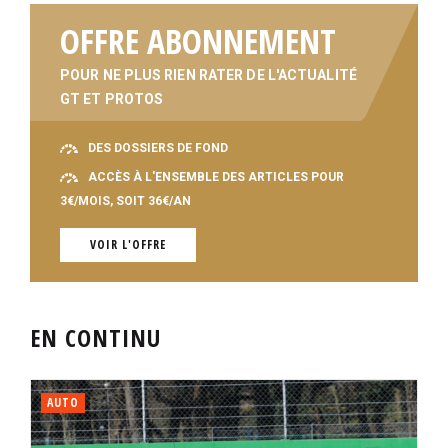
OFFRE ABONNEMENT
POUR NE PLUS RIEN RATER DE L'ACTUALITÉ
GT ET PROTOS
DES DOSSIERS DE FOND
ACCÈS À L'ENSEMBLE DES ARTICLES POUR
3€/MOIS, SOIT 36€/AN
VOIR L'OFFRE
EN CONTINU
AUTO