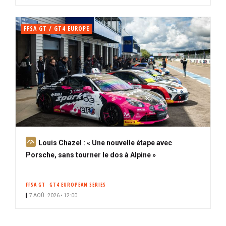
FFSA GT / GT4 EUROPE
A
Louis Chazel : « Une nouvelle étape avec
b
Porsche, sans tourner le dos à Alpine »
o
n
FFSA GT
GT4 EUROPEAN SERIES
n
7 AOÛ. 2026 • 12:00
é