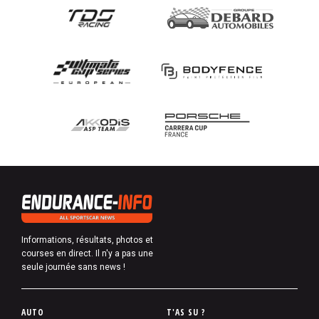
Informations, résultats, photos et
courses en direct. Il n'y a pas une
seule journée sans news !
P
AUTO
T'AS SU ?