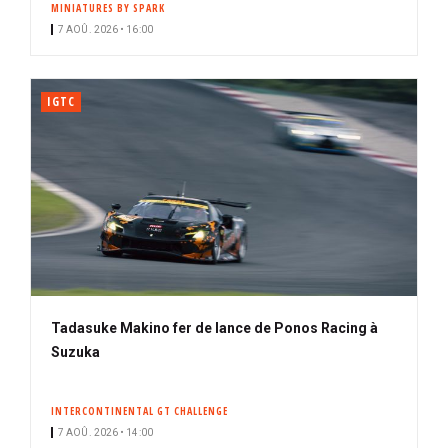
MINIATURES BY SPARK
i
7 AOÛ. 2026 • 16:00
p
a
l
IGTC
Tadasuke Makino fer de lance de Ponos Racing à
Suzuka
INTERCONTINENTAL GT CHALLENGE
7 AOÛ. 2026 • 14:00