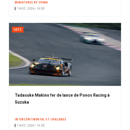
MINIATURES BY SPARK
i
7 AOÛ. 2026 • 16:00
p
a
l
IGTC
Tadasuke Makino fer de lance de Ponos Racing à
Suzuka
INTERCONTINENTAL GT CHALLENGE
7 AOÛ. 2026 • 14:00