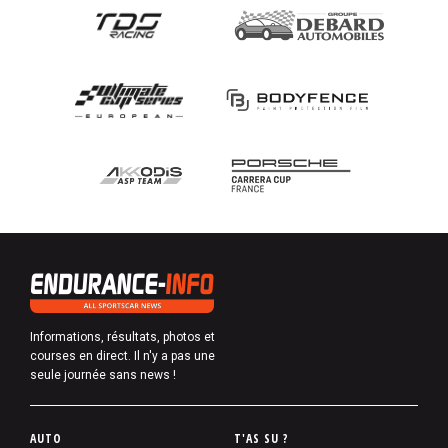
Informations, résultats, photos et
courses en direct. Il n'y a pas une
seule journée sans news !
P
AUTO
T'AS SU ?