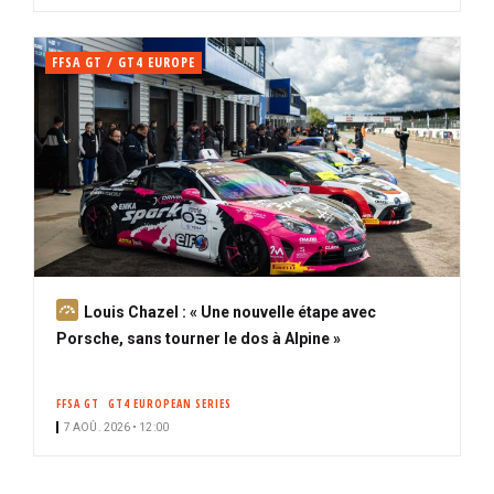
FFSA GT / GT4 EUROPE
A
Louis Chazel : « Une nouvelle étape avec
b
Porsche, sans tourner le dos à Alpine »
o
n
FFSA GT
GT4 EUROPEAN SERIES
n
7 AOÛ. 2026 • 12:00
é