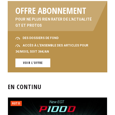
OFFRE ABONNEMENT
POUR NE PLUS RIEN RATER DE L'ACTUALITÉ
GT ET PROTOS
DES DOSSIERS DE FOND
ACCÈS À L'ENSEMBLE DES ARTICLES POUR
3€/MOIS, SOIT 36€/AN
VOIR L'OFFRE
EN CONTINU
AUTO