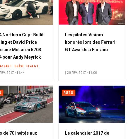
 Northern Cup : Bullit
Les pilotes Visiom
ing et David Price
honorés lors des Ferrari
c une McLaren 570S
GT Awards à Fiorano
 pour Andy Meyrick
PASSANT
BRÈVE
FFSA GT
FÉV. 2017 • 16:44
20 FÉV. 2017 • 16:00
O
AUTO
s de 70 invités aux
Le calendrier 2017 de