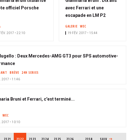
nmaria Bruni titularisé
Gianmaria Bruni : Dix ans
ote officiel Porsche
avec Ferrari et une
escapade en LM P2
A
GALERIE
WEC
FÉV. 2017 • 22:10
19 FÉV. 2017 • 15:44
ugello : Deux Mercedes-AMG GT3 pour SPS automotive-
ormance
SANT
BRÈVE
24H SERIES
. 2017 • 11:46
ria Bruni et Ferrari, c'est terminé...
WEC
. 2017 • 10:10
PAGE
2321
PAGE COURANTE
2322
PAGE
2323
PAGE
2324
PAGE
2325
PAGE
2326
…
2358
PAGE SUIVANTE
SUIV