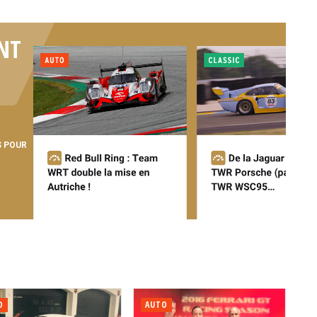
NT
S POUR
O
AUTO