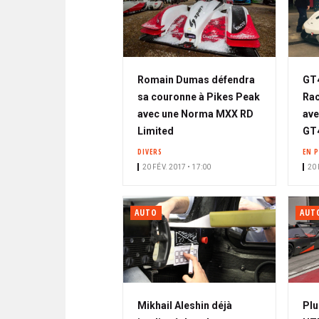
Romain Dumas défendra
GT4
sa couronne à Pikes Peak
Rac
avec une Norma MXX RD
ave
Limited
GT4
DIVERS
EN 
20 FÉV. 2017 • 17:00
20 
AUTO
AUT
Mikhail Aleshin déjà
Plu