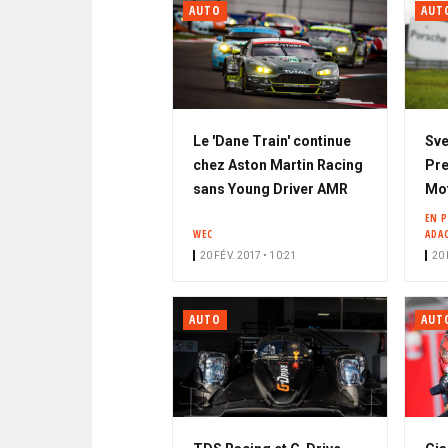
AUTO
AUT
Le 'Dane Train' continue
Sve
chez Aston Martin Racing
Pre
sans Young Driver AMR
Mo
EN 
WEC
ADA
20 FÉV. 2017 • 10:21
20 
AUTO
AUT