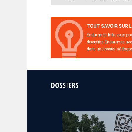
TOUT SAVOIR SUR L
Endurance-Info vous prop
discipline Endurance avec
dans un dossier pédago
DOSSIERS