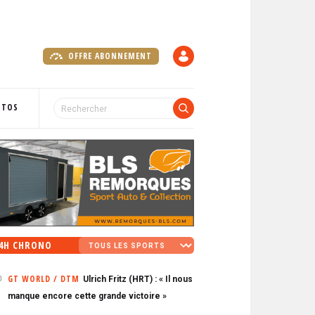
OFFRE ABONNEMENT
C
O
M
P
OTOS
T
E
4H CHRONO
GT WORLD / DTM
Ulrich Fritz (HRT) : « Il nous
0
manque encore cette grande victoire »