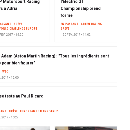
 Motorsport Racing
l'Electric GT
s à Adria
Championship prend
forme
PASSANT
BRÈVE
EN PASSANT
GREEN RACING
WORLD CHALLENGE EUROPE
BRÈVE
FÉV. 2017 • 15:20
20 FÉV. 2017 • 14:02
 Adam (Aston Martin Racing) : "Tous les ingrédients sont
 pour bien figurer"
WEC
. 2017 • 12:00
 se teste au Paul Ricard
SANT
BRÈVE
EUROPEAN LE MANS SERIES
. 2017 • 10:27