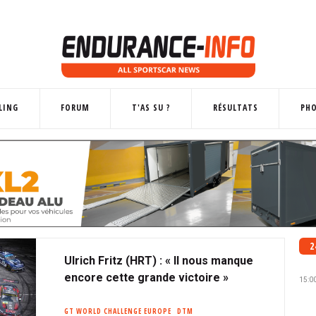
LING
FORUM
T'AS SU ?
RÉSULTATS
PH
2
Ulrich Fritz (HRT) : « Il nous manque
encore cette grande victoire »
15:0
GT WORLD CHALLENGE EUROPE
DTM