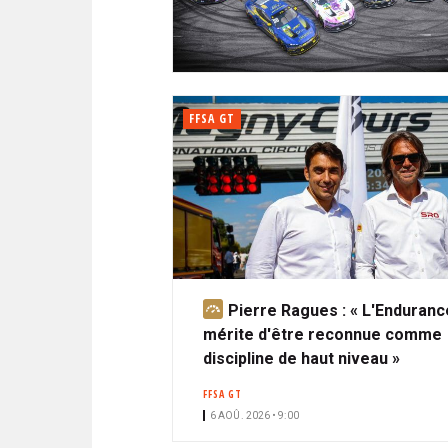
N
i
A
i
C
l
N
p
I
a
P
T
l
A
FFSA GT
L
E
Pierre Ragues : « L'Enduranc
A
mérite d'être reconnue comme
b
discipline de haut niveau »
o
n
FFSA GT
n
6 AOÛ. 2026 • 9:00
é