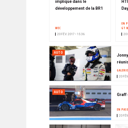
impliqué dans le
HTP
développement de la BR1
Day
EN 
WEC
GT 
20 FÉV. 2017 • 15:36
20 
AUTO
Jonny
réunis
GALERIE
20 FÉV
AUTO
Graff
EN PAS
20 FÉV