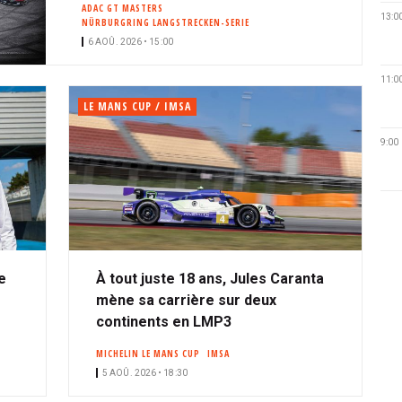
ADAC GT MASTERS
13:0
NÜRBURGRING LANGSTRECKEN-SERIE
6 AOÛ. 2026 • 15:00
11:0
LE MANS CUP / IMSA
9:00
e
À tout juste 18 ans, Jules Caranta
mène sa carrière sur deux
continents en LMP3
MICHELIN LE MANS CUP
IMSA
5 AOÛ. 2026 • 18:30