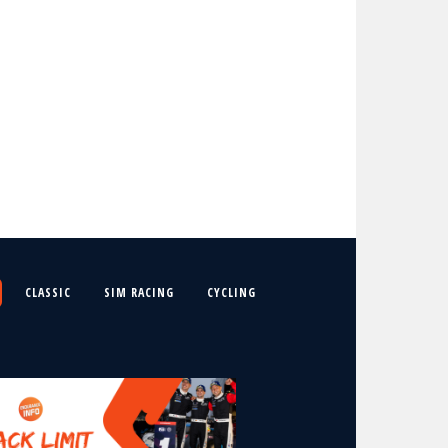
CLASSIC
SIM RACING
CYCLING