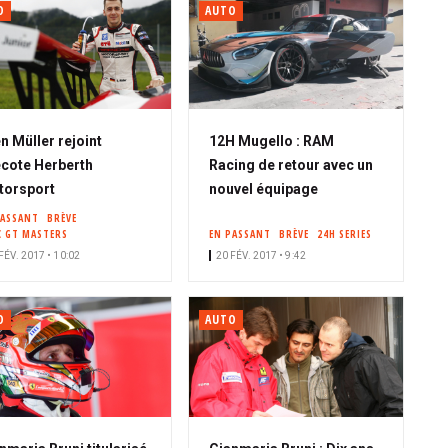
O
AUTO
n Müller rejoint
12H Mugello : RAM
cote Herberth
Racing de retour avec un
torsport
nouvel équipage
PASSANT
BRÈVE
C GT MASTERS
EN PASSANT
BRÈVE
24H SERIES
FÉV. 2017 • 10:02
20 FÉV. 2017 • 9:42
O
AUTO