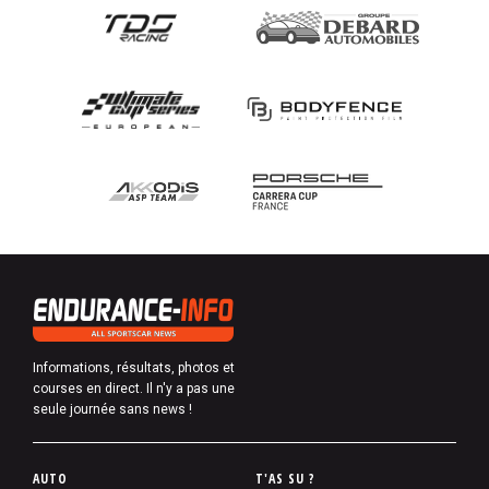
Informations, résultats, photos et
courses en direct. Il n'y a pas une
seule journée sans news !
P
AUTO
T'AS SU ?