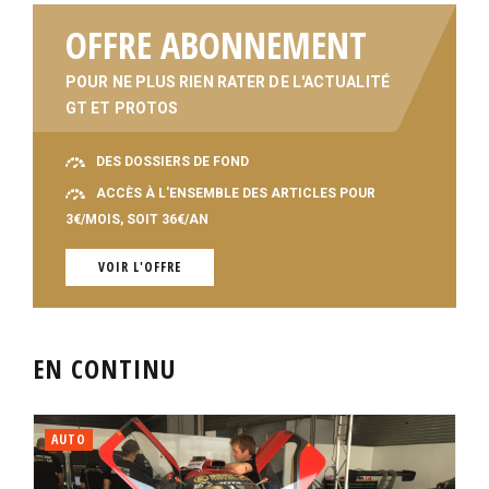
OFFRE ABONNEMENT
POUR NE PLUS RIEN RATER DE L'ACTUALITÉ
GT ET PROTOS
DES DOSSIERS DE FOND
ACCÈS À L'ENSEMBLE DES ARTICLES POUR
3€/MOIS, SOIT 36€/AN
VOIR L'OFFRE
EN CONTINU
AUTO