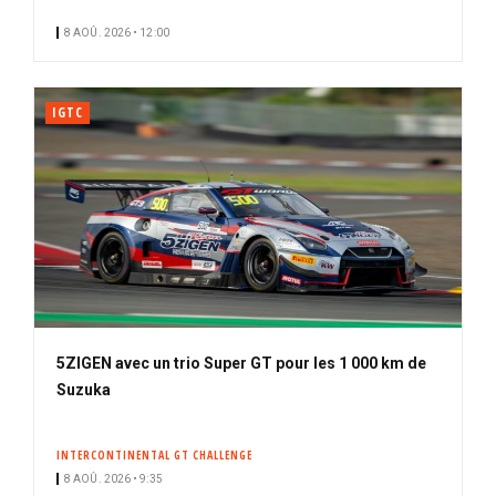
i
n
8 AOÛ. 2026 • 12:00
p
é
a
l
IGTC
5ZIGEN avec un trio Super GT pour les 1 000 km de
Suzuka
INTERCONTINENTAL GT CHALLENGE
8 AOÛ. 2026 • 9:35