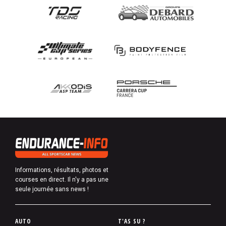
Informations, résultats, photos et
courses en direct. Il n'y a pas une
seule journée sans news !
P
AUTO
T'AS SU ?