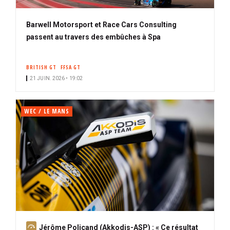
Barwell Motorsport et Race Cars Consulting
passent au travers des embûches à Spa
BRITISH GT
FFSA GT
21 JUIN. 2026 • 19:02
WEC / LE MANS
A
Jérôme Policand (Akkodis-ASP) : « Ce résultat