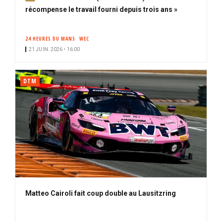
b
récompense le travail fourni depuis trois ans »
o
n
24 HEURES DU MANS
WEC
n
21 JUIN. 2026 • 16:00
é
DTM
Matteo Cairoli fait coup double au Lausitzring