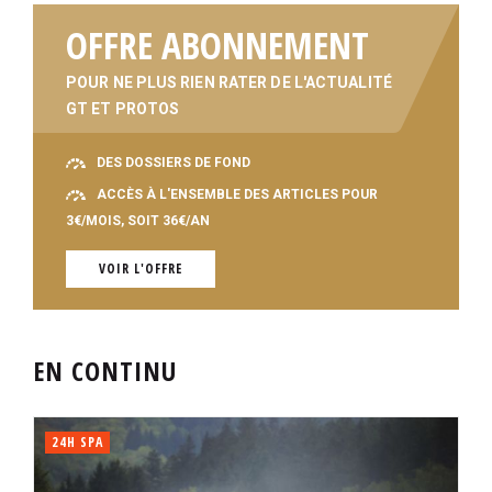
OFFRE ABONNEMENT
POUR NE PLUS RIEN RATER DE L'ACTUALITÉ
GT ET PROTOS
DES DOSSIERS DE FOND
ACCÈS À L'ENSEMBLE DES ARTICLES POUR
3€/MOIS, SOIT 36€/AN
VOIR L'OFFRE
EN CONTINU
24H SPA