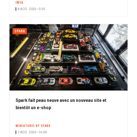
IMSA
i
8 AOÛ. 2026 • 0:30
p
a
l
SPARK
Spark fait peau neuve avec un nouveau site et
bientôt un e-shop
MINIATURES BY SPARK
7 AOÛ. 2026 • 16:00