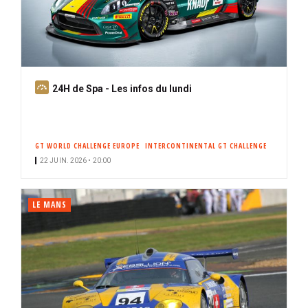
A
24H de Spa - Les infos du lundi
b
o
n
GT WORLD CHALLENGE EUROPE
INTERCONTINENTAL GT CHALLENGE
n
22 JUIN. 2026 • 20:00
é
LE MANS