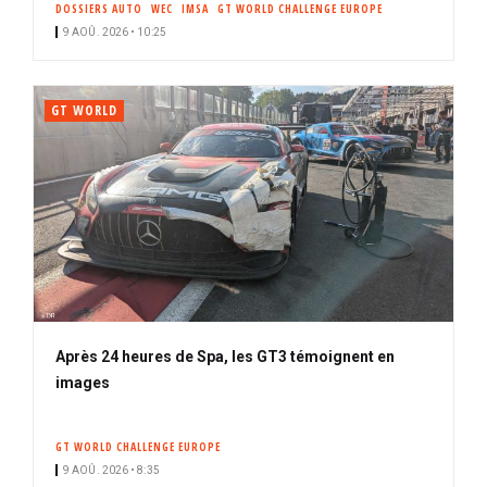
DOSSIERS AUTO
WEC
IMSA
GT WORLD CHALLENGE EUROPE
i
9 AOÛ. 2026 • 10:25
p
a
l
GT WORLD
Après 24 heures de Spa, les GT3 témoignent en
images
GT WORLD CHALLENGE EUROPE
9 AOÛ. 2026 • 8:35