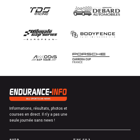
Informations, résultats, photos et
courses en direct. Il n'y a pas une
seule journée sans news !
P