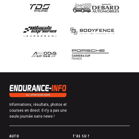
Informations, résultats, photos et
courses en direct. Il n'y a pas une
seule journée sans news !
P
AUTO
T'AS SU ?