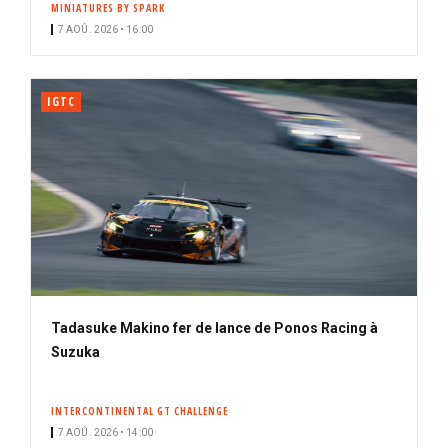
MINIATURES BY SPARK
i
7 AOÛ. 2026 • 16:00
p
a
l
IGTC
Tadasuke Makino fer de lance de Ponos Racing à
Suzuka
INTERCONTINENTAL GT CHALLENGE
7 AOÛ. 2026 • 14:00