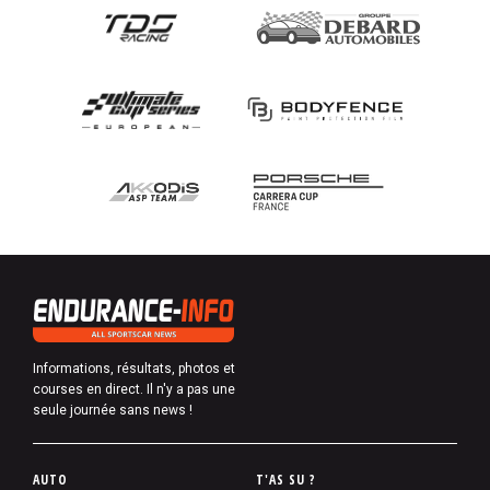
Informations, résultats, photos et
courses en direct. Il n'y a pas une
seule journée sans news !
P
AUTO
T'AS SU ?