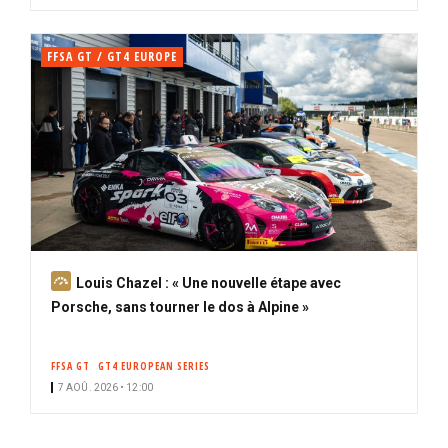
FFSA GT / GT4 EUROPE
A
Louis Chazel : « Une nouvelle étape avec
b
Porsche, sans tourner le dos à Alpine »
o
n
FFSA GT
GT4 EUROPEAN SERIES
n
7 AOÛ. 2026 • 12:00
é