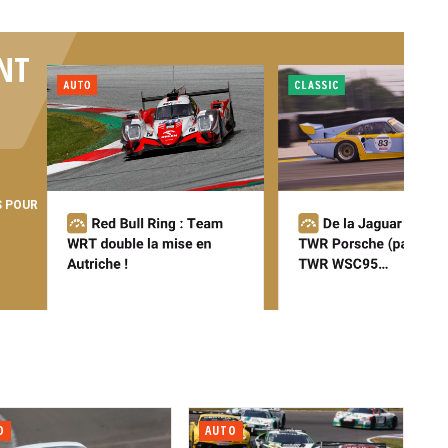
NT
S POUR
O
AUTO