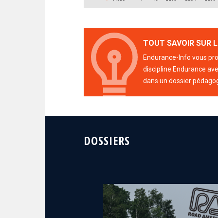
TOUT SAVOIR SUR L
Endurance-Info vous prop
discipline Endurance avec
dans un dossier pédago
DOSSIERS