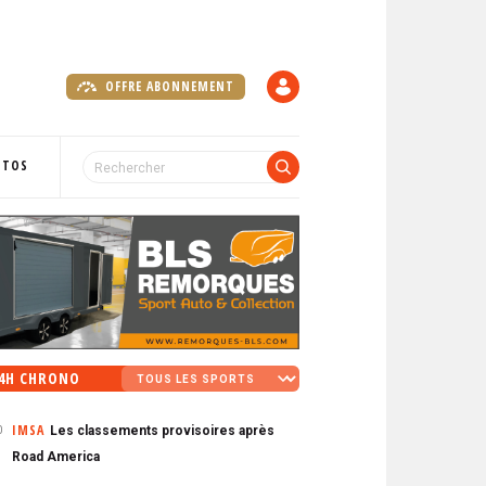
OFFRE ABONNEMENT
C
O
M
P
OTOS
T
E
4H CHRONO
IMSA
Les classements provisoires après
0
Road America