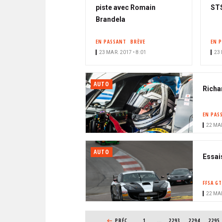
piste avec Romain
ST
Brandela
EN PASSANT
BRÈVE
EN 
23 MAR. 2017 • 8:01
23 
AUTO
Richa
EN PAS
22 MAR
AUTO
Essai
FFSA GT
22 MAR
PAGINATION
PAGE PRÉCÉDENTE
PRÉC
1
…
PAGE
2293
PAGE
2294
PAGE
2295