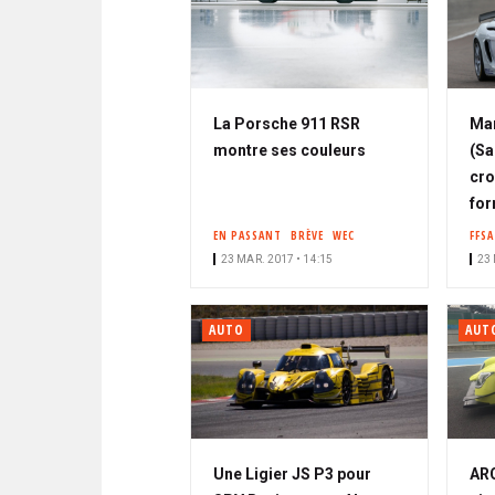
La Porsche 911 RSR
Ma
montre ses couleurs
(Sa
cro
for
EN PASSANT
BRÈVE
WEC
FFSA
23 MAR. 2017 • 14:15
23 
AUTO
AUT
Une Ligier JS P3 pour
ARC