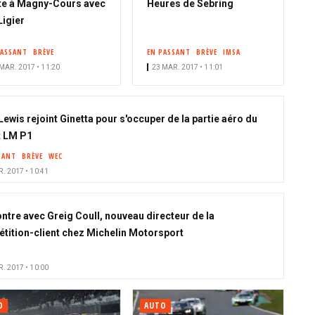
te à Magny-Cours avec
Heures de Sebring
Ligier
PASSANT
BRÈVE
EN PASSANT
BRÈVE
IMSA
MAR. 2017 • 11:20
23 MAR. 2017 • 11:01
Lewis rejoint Ginetta pour s'occuper de la partie aéro du
t LM P1
SANT
BRÈVE
WEC
. 2017 • 10:41
ntre avec Greig Coull, nouveau directeur de la
tition-client chez Michelin Motorsport
. 2017 • 10:00
O
AUTO