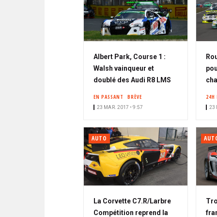
Albert Park, Course 1 :
Rou
Walsh vainqueur et
pou
doublé des Audi R8 LMS
cha
EN PASSANT
BRÈVE
24H
23 MAR. 2017 • 9:57
23 
AUTO
AUT
La Corvette C7.R/Larbre
Tr
Compétition reprend la
fra