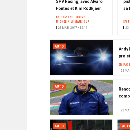
SPV Racing, avec Alvaro
pis
Fontes et Kim Rodkjaer
sa 
EN PASSANT
BRÈVE
MICHELIN LE MANS CUP
EN 
23 MAR. 2017 • 12:19
23 
AUTO
Andy 
proje
EN PAS
23 MAR
AUTO
Renco
compé
23 MAR
AUTO
AUT