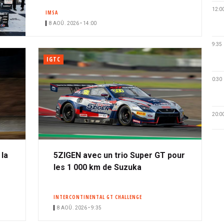
12:0
IMSA
8 AOÛ. 2026 • 14:00
9:35
IGTC
0:30
20:0
 la
5ZIGEN avec un trio Super GT pour
les 1 000 km de Suzuka
INTERCONTINENTAL GT CHALLENGE
8 AOÛ. 2026 • 9:35