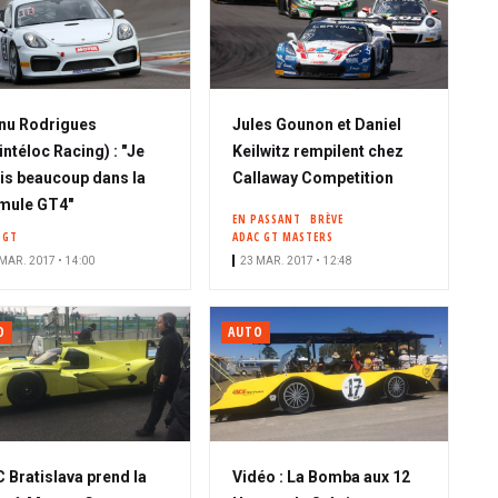
nu Rodrigues
Jules Gounon et Daniel
intéloc Racing) : "Je
Keilwitz rempilent chez
is beaucoup dans la
Callaway Competition
mule GT4"
EN PASSANT
BRÈVE
 GT
ADAC GT MASTERS
MAR. 2017 • 14:00
23 MAR. 2017 • 12:48
O
AUTO
 Bratislava prend la
Vidéo : La Bomba aux 12