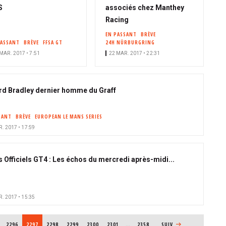
S
associés chez Manthey
Racing
EN PASSANT
BRÈVE
PASSANT
BRÈVE
FFSA GT
24H NÜRBURGRING
MAR. 2017 • 7:51
22 MAR. 2017 • 22:31
rd Bradley dernier homme du Graff
SANT
BRÈVE
EUROPEAN LE MANS SERIES
. 2017 • 17:59
s Officiels GT4 : Les échos du mercredi après-midi...
. 2017 • 15:35
PAGE
2296
PAGE COURANTE
2297
PAGE
2298
PAGE
2299
PAGE
2300
PAGE
2301
…
2358
PAGE SUIVANTE
SUIV