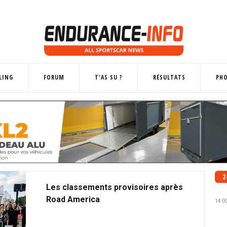
LING
FORUM
T'AS SU ?
RÉSULTATS
PH
2
Les classements provisoires après
Road America
14:0