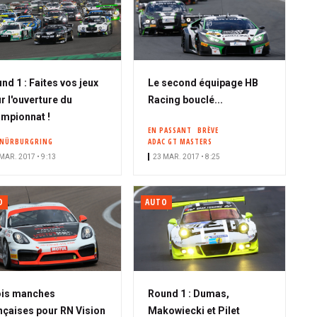
nd 1 : Faites vos jeux
Le second équipage HB
r l'ouverture du
Racing bouclé...
mpionnat !
EN PASSANT
BRÈVE
 NÜRBURGRING
ADAC GT MASTERS
MAR. 2017 • 9:13
23 MAR. 2017 • 8:25
O
AUTO
ois manches
Round 1 : Dumas,
nçaises pour RN Vision
Makowiecki et Pilet