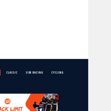
CLASSIC
SIM RACING
CYCLING