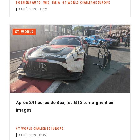
DOSSIERS AUTO
WEC
IMSA
GT WORLD CHALLENGE EUROPE
i
9 AOÛ. 2026 • 10:25
p
a
l
GT WORLD
Après 24 heures de Spa, les GT3 témoignent en
images
GT WORLD CHALLENGE EUROPE
9 AOÛ. 2026 • 8:35