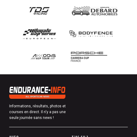
Informations, résultats, photos et
courses en direct. Il n'y a pas une
seule journée sans news !
P