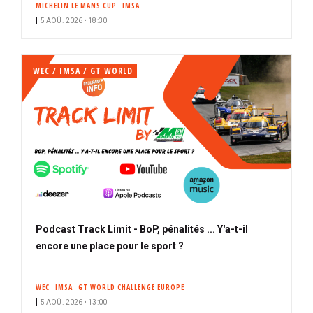
MICHELIN LE MANS CUP
IMSA
i
5 AOÛ. 2026 • 18:30
p
a
l
WEC / IMSA / GT WORLD
Podcast Track Limit - BoP, pénalités ... Y'a-t-il
encore une place pour le sport ?
WEC
IMSA
GT WORLD CHALLENGE EUROPE
5 AOÛ. 2026 • 13:00