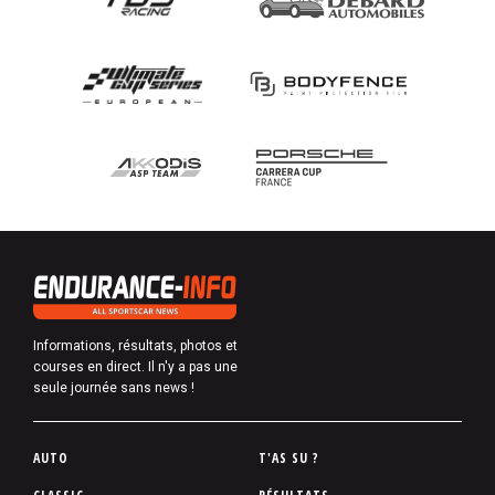
Informations, résultats, photos et
courses en direct. Il n'y a pas une
seule journée sans news !
P
AUTO
T'AS SU ?
i