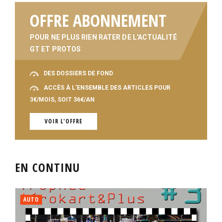
OFFRE ABONNEMENT
POUR NE PLUS RIEN RATER DE L'ACTUALITÉ
GT ET PROTOS
DES DOSSIERS DE FOND
ACCÈS À L'ENSEMBLE DES ARTICLES POUR
3€/MOIS, SOIT 36€/AN
VOIR L'OFFRE
EN CONTINU
AUTO