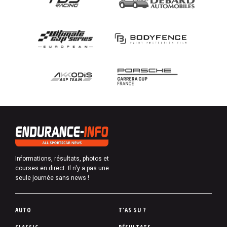
Informations, résultats, photos et
courses en direct. Il n'y a pas une
seule journée sans news !
P
AUTO
T'AS SU ?
i