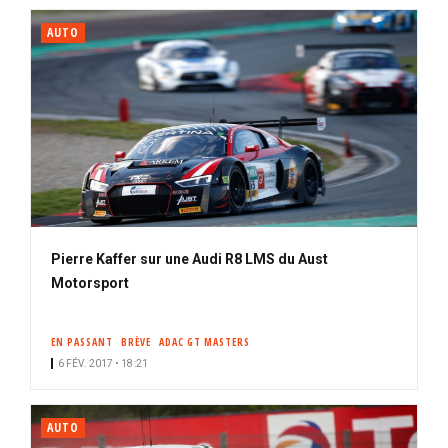
AUTO
Pierre Kaffer sur une Audi R8 LMS du Aust
Motorsport
EN PASSANT
BRÈVE
ADAC GT MASTERS
6 FÉV. 2017 • 18:21
AUTO