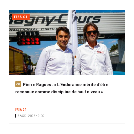
FFSA GT
A
Pierre Ragues : « L'Endurance mérite d'être
b
reconnue comme discipline de haut niveau »
o
n
FFSA GT
n
6 AOÛ. 2026 • 9:00
é