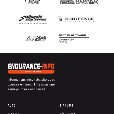
Informations, résultats, photos et
courses en direct. Il n'y a pas une
seule journée sans news !
P
AUTO
T'AS SU ?
i