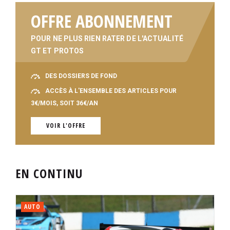
OFFRE ABONNEMENT
POUR NE PLUS RIEN RATER DE L'ACTUALITÉ
GT ET PROTOS
DES DOSSIERS DE FOND
ACCÈS À L'ENSEMBLE DES ARTICLES POUR
3€/MOIS, SOIT 36€/AN
VOIR L'OFFRE
EN CONTINU
AUTO