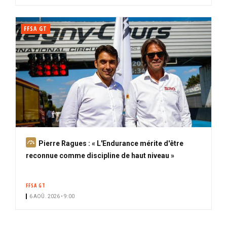
FFSA GT
A
Pierre Ragues : « L'Endurance mérite d'être
b
reconnue comme discipline de haut niveau »
o
n
FFSA GT
n
6 AOÛ. 2026 • 9:00
é