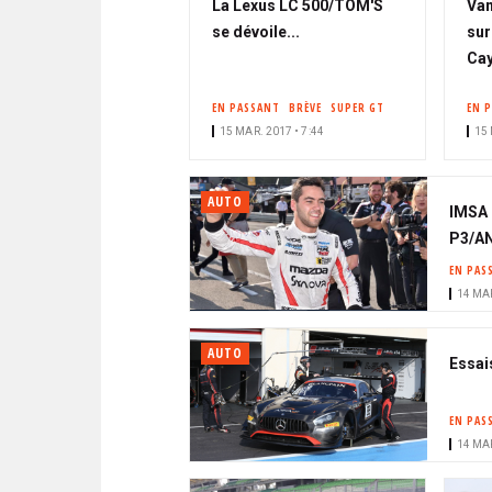
La Lexus LC 500/TOM'S
Van
se dévoile...
sur
Ca
EN PASSANT
BRÈVE
SUPER GT
EN 
15 MAR. 2017 • 7:44
15 
AUTO
IMSA 
P3/AN
EN PAS
14 MAR
AUTO
Essai
EN PAS
14 MAR