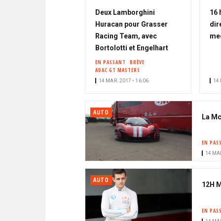
Deux Lamborghini
16 
Huracan pour Grasser
dir
Racing Team, avec
mee
Bortolotti et Engelhart
EN PASSANT
BRÈVE
ADAC GT MASTERS
14 MAR. 2017 • 16:06
14 
AUTO
La Mc
EN PAS
14 MAR
AUTO
12H M
EN PAS