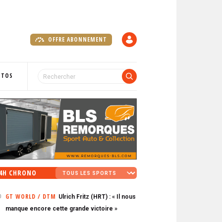
OFFRE ABONNEMENT
C
O
M
P
OTOS
T
E
4H CHRONO
GT WORLD / DTM
Ulrich Fritz (HRT) : « Il nous
0
manque encore cette grande victoire »