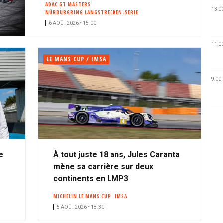
ADAC GT MASTERS
13:0
NÜRBURGRING LANGSTRECKEN-SERIE
6 AOÛ. 2026 • 15:00
11:0
LE MANS CUP / IMSA
9:00
e
À tout juste 18 ans, Jules Caranta
mène sa carrière sur deux
continents en LMP3
MICHELIN LE MANS CUP
IMSA
5 AOÛ. 2026 • 18:30