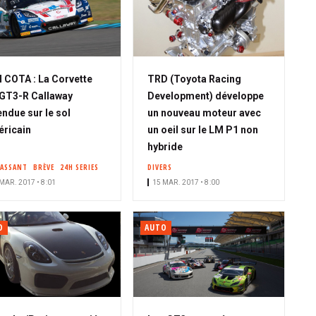
 COTA : La Corvette
TRD (Toyota Racing
GT3-R Callaway
Development) développe
endue sur le sol
un nouveau moteur avec
ricain
un oeil sur le LM P1 non
hybride
PASSANT
BRÈVE
24H SERIES
DIVERS
MAR. 2017 • 8:01
15 MAR. 2017 • 8:00
O
AUTO