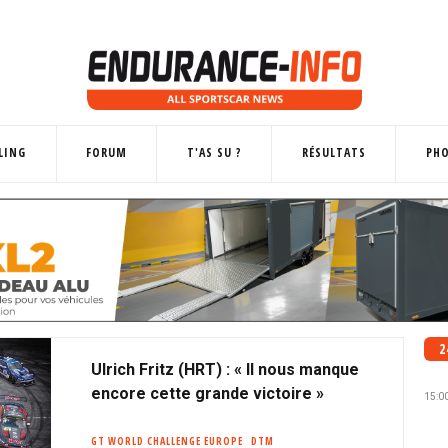
LING
FORUM
T'AS SU ?
RÉSULTATS
PH
2
Ulrich Fritz (HRT) : « Il nous manque
encore cette grande victoire »
15:0
GT WORLD CHALLENGE EUROPE
DTM