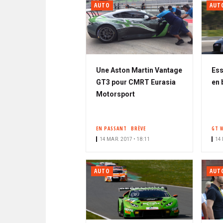
AUTO
AUT
Une Aston Martin Vantage
Ess
GT3 pour CMRT Eurasia
en 
Motorsport
EN PASSANT
BRÈVE
GT 
14 MAR. 2017 • 18:11
14 
AUTO
AUT