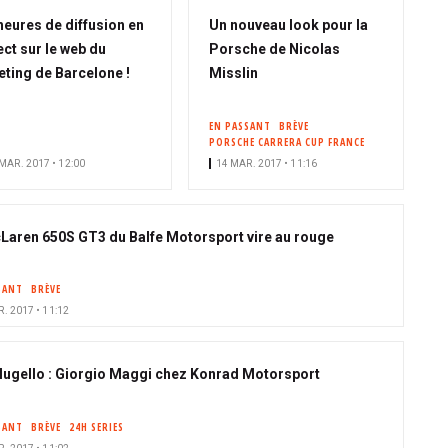
heures de diffusion en
Un nouveau look pour la
ect sur le web du
Porsche de Nicolas
ting de Barcelone !
Misslin
EN PASSANT
BRÈVE
PORSCHE CARRERA CUP FRANCE
MAR. 2017 • 12:00
14 MAR. 2017 • 11:16
Laren 650S GT3 du Balfe Motorsport vire au rouge
SANT
BRÈVE
. 2017 • 11:12
ugello : Giorgio Maggi chez Konrad Motorsport
SANT
BRÈVE
24H SERIES