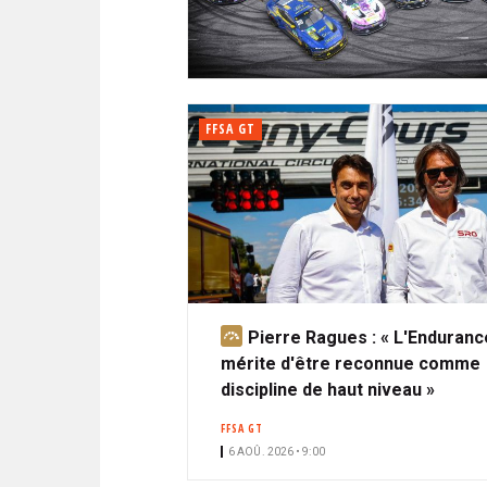
N
i
A
i
C
l
N
p
I
a
P
T
l
A
FFSA GT
L
E
Pierre Ragues : « L'Enduranc
A
mérite d'être reconnue comme
b
discipline de haut niveau »
o
n
FFSA GT
n
6 AOÛ. 2026 • 9:00
é