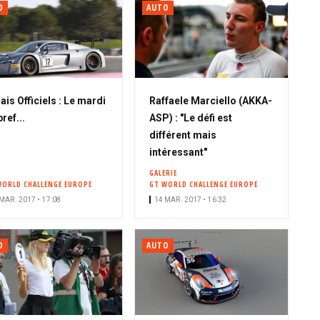
O
AUTO
ais Officiels : Le mardi
Raffaele Marciello (AKKA-
bref...
ASP) : "Le défi est
différent mais
intéressant"
GALERIE
WORLD CHALLENGE EUROPE
GT WORLD CHALLENGE EUROPE
MAR. 2017 • 17:08
14 MAR. 2017 • 16:32
O
AUTO