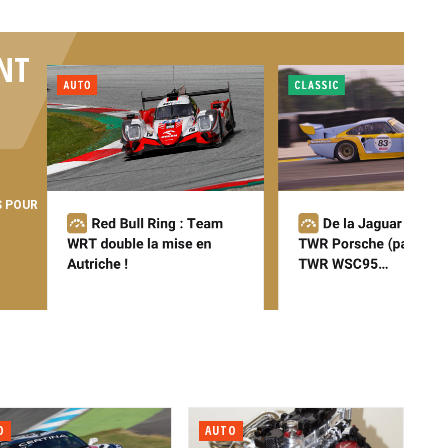
NT
S POUR
O
AUTO