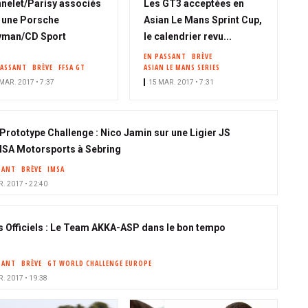
nelet/Parisy associés
Les GT3 acceptées en
 une Porsche
Asian Le Mans Sprint Cup,
yman/CD Sport
le calendrier revu...
EN PASSANT
BRÈVE
PASSANT
BRÈVE
FFSA GT
ASIAN LE MANS SERIES
MAR. 2017 • 7:37
15 MAR. 2017 • 7:31
Prototype Challenge : Nico Jamin sur une Ligier JS
SA Motorsports à Sebring
SANT
BRÈVE
IMSA
. 2017 • 22:40
s Officiels : Le Team AKKA-ASP dans le bon tempo
SANT
BRÈVE
GT WORLD CHALLENGE EUROPE
. 2017 • 19:38