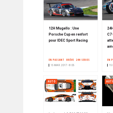
12H Mugello : Une
24H
Porsche Cup en renfort
C7 
pour IDEC Sport Racing
att
amé
EN PASSANT
BRÈVE
24H SERIES
EN 
15 MAR. 2017 • 8:05
15 
AUTO
AUT