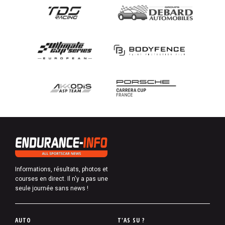
Informations, résultats, photos et
courses en direct. Il n'y a pas une
seule journée sans news !
P
AUTO
T'AS SU ?