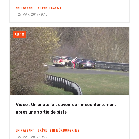
EN PASSANT
BRÈVE
FFSA GT
27 MAR. 2017 • 9:43
AUTO
Vidéo : Un pilote fait savoir son mécontentement
après une sortie de piste
EN PASSANT
BRÈVE
24H NÜRBURGRING
27 MAR. 2017 • 9:22