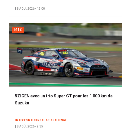
i
n
8 AOÛ. 2026 • 12:00
p
é
a
l
IGTC
5ZIGEN avec un trio Super GT pour les 1 000 km de
Suzuka
INTERCONTINENTAL GT CHALLENGE
8 AOÛ. 2026 • 9:35