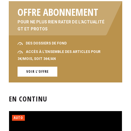
OFFRE ABONNEMENT
POUR NE PLUS RIEN RATER DE L'ACTUALITÉ
GT ET PROTOS
DES DOSSIERS DE FOND
ACCÈS À L'ENSEMBLE DES ARTICLES POUR
3€/MOIS, SOIT 36€/AN
VOIR L'OFFRE
EN CONTINU
AUTO